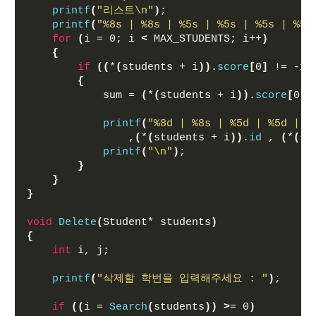
printf
(
"리스트\n"
)
;
printf
(
"%8s | %8s | %5s | %5s | %5s | %5s
for
(
i = 0; i 
<
 MAX_STUDENTS; i++
)
{
if
((
*
(
students + i
))
.
score
[
0
]
 != -1
)
{
            sum = 
(
*
(
students + i
))
.
score
[
0
]
 
printf
(
"%8d | %8s | %5d | %5d | %
                ,
(
*
(
students + i
))
.
id
 , 
(
*
(
st
printf
(
"\n"
)
;
}
}
}
void
Delete
(
Student* students
)
{
int
 i, j;
printf
(
"삭제할 학번을 입력해주세요 : "
)
;
if
((
i = 
Search
(
students
))
>
= 0
)