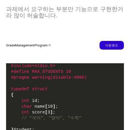
과제에서 요구하는 부분만 기능으로 구현한거
라 많이 허술합니다.
GradeManagementProgram-1
다운로드
#include<stdio.h>
#define MAX_STUDENTS 10
#pragma warning(disable:4996)
typedef
struct
{
int
 id;
char
 name
[
10
]
;
int
 score
[
3
]
;
// "국어", "영어", "수학"
}
Student;