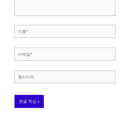
요...
이
름
*
이
메
일
*
웹
사
이
트