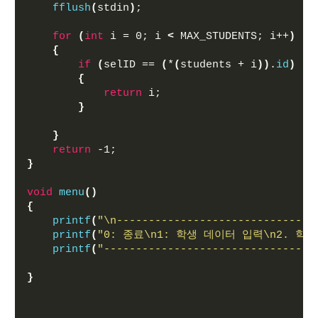
fflush
(
stdin
)
;
for
(
int
 i = 0; i 
<
 MAX_STUDENTS; i++
)
{
if
(
selID == 
(
*
(
students + i
))
.
id
)
{
return
 i;
}
}
return
 -1;
}
void
menu
()
{
printf
(
"\n-------------------------------
printf
(
"0: 종료\n1: 학생 데이터 입력\n2. 학
printf
(
"---------------------------------
}