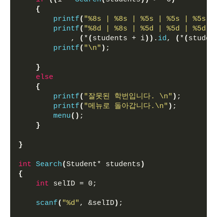
{
printf
(
"%8s | %8s | %5s | %5s | %5s |
printf
(
"%8d | %8s | %5d | %5d | %5d |
            , 
(
*
(
students + i
))
.
id
, 
(
*
(
studen
printf
(
"\n"
)
;
}
else
{
printf
(
"잘못된 학번입니다. \n"
)
;
printf
(
"메뉴로 돌아갑니다.\n"
)
;
menu
()
;
}
}
int
Search
(
Student* students
)
{
int
 selID = 0;    
scanf
(
"%d"
, &selID
)
;