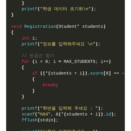
}
printf
(
"학생 데이터 초기화\n"
)
;
}
void
Registration
(
Student* students
)
{
int
 i;
printf
(
"정보를 입력해주세요 \n"
)
;
// 빈공간 찾기
for
(
i = 0; i 
<
 MAX_STUDENTS; i++
)
{
if
((
*
(
students + i
))
.
score
[
0
]
 == -1
)
{
break
;
}
}
printf
(
"학번을 입력해 주세요 : "
)
;  
scanf
(
"%8d"
, &
(
*
(
students + i
))
.
id
)
;
fflush
(
stdin
)
;