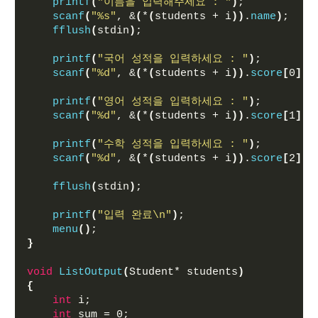
printf
(
"이름을 입력해주세요 : "
)
;  
scanf
(
"%s"
, &
(
*
(
students + i
))
.
name
)
;
fflush
(
stdin
)
;
printf
(
"국어 성적을 입력하세요 : "
)
; 
scanf
(
"%d"
, &
(
*
(
students + i
))
.
score
[
0
])
;
printf
(
"영어 성적을 입력하세요 : "
)
; 
scanf
(
"%d"
, &
(
*
(
students + i
))
.
score
[
1
])
;
printf
(
"수학 성적을 입력하세요 : "
)
; 
scanf
(
"%d"
, &
(
*
(
students + i
))
.
score
[
2
])
;
fflush
(
stdin
)
;
printf
(
"입력 완료\n"
)
;
menu
()
;
}
void
ListOutput
(
Student* students
)
{
int
 i;
int
 sum = 0;