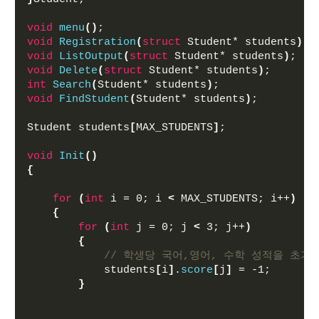
void
menu
()
;
void
Registration
(
struct
 Student* students
)
;
void
ListOutput
(
struct
 Student* students
)
;
void
Delete
(
struct
 Student* students
)
;
int
Search
(
Student* students
)
;
void
FindStudent
(
Student* students
)
;
Student students
[
MAX_STUDENTS
]
;
void
Init
()
{
for
(
int
 i = 0; i 
<
 MAX_STUDENTS; i++
)
{
for
(
int
 j = 0; j 
<
 3; j++
)
{
// 학생당 국어,영어, 수학 성적을 초기화(d
            students
[
i
]
.
score
[
j
]
 = -1;
}