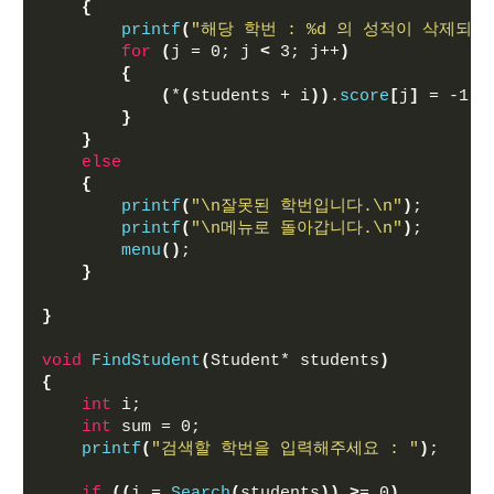
{
printf
(
"해당 학번 : %d 의 성적이 삭제되었
for
(
j = 0; j 
<
 3; j++
)
{
(
*
(
students + i
))
.
score
[
j
]
 = -1;
}
}
else
{
printf
(
"\n잘못된 학번입니다.\n"
)
;
printf
(
"\n메뉴로 돌아갑니다.\n"
)
;
menu
()
;
}
}
void
FindStudent
(
Student* students
)
{
int
 i;
int
 sum = 0;
printf
(
"검색할 학번을 입력해주세요 : "
)
;
if
((
i = 
Search
(
students
))
>
= 0
)