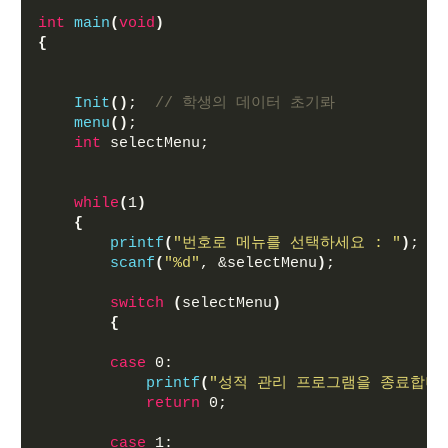
int
main
(
void
)
{
Init
()
;  
// 학생의 데이터 초기롸
menu
()
;
int
 selectMenu;
while
(
1
)
{
printf
(
"번호로 메뉴를 선택하세요 : "
)
; 
scanf
(
"%d"
, &selectMenu
)
;
switch
(
selectMenu
)
{
case
 0:
printf
(
"성적 관리 프로그램을 종료합니다
return
 0;
case
 1: