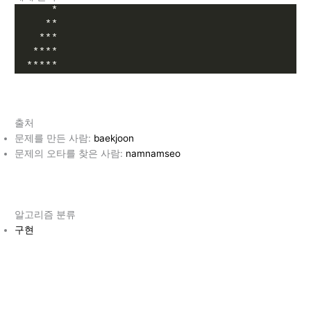
    *
   **
  ***
 ****
*****
출처
문제를 만든 사람:
baekjoon
문제의 오타를 찾은 사람:
namnamseo
알고리즘 분류
구현