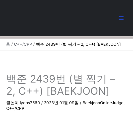
콘
텐
츠
로
건
너
뛰
홈
C++/CPP
백준 2439번 (별 찍기 – 2, C++) [BAEKJOON]
기
백준 2439번 (별 찍기 –
2, C++) [BAEKJOON]
글쓴이
lycos7560
/
2023년 01월 09일
/
BaekjoonOnlineJudge
,
C++/CPP