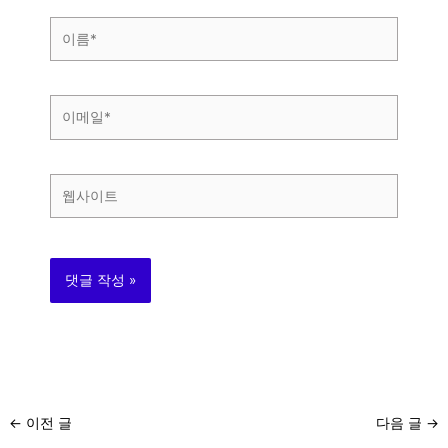
이
름
*
이
메
일
*
웹
사
이
트
←
이전 글
다음 글
→