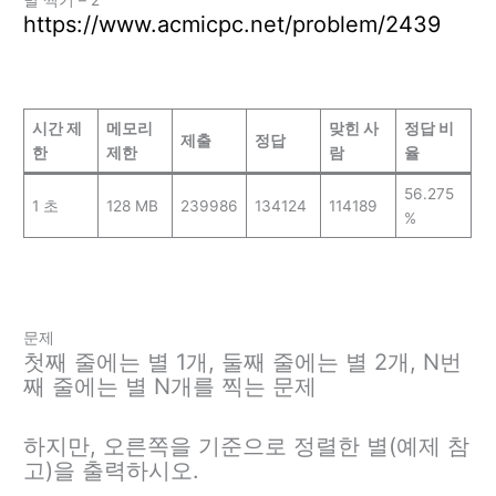
https://www.acmicpc.net/problem/2439
시간 제
메모리
맞힌 사
정답 비
제출
정답
한
제한
람
율
56.275
1 초
128 MB
239986
134124
114189
%
문제
첫째 줄에는 별 1개, 둘째 줄에는 별 2개, N번
째 줄에는 별 N개를 찍는 문제
하지만, 오른쪽을 기준으로 정렬한 별(예제 참
고)을 출력하시오.