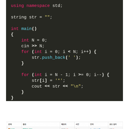
using
namespace
 std;
string str = 
""
;
int
main
()
{
int
 N = 0;
    cin 
>>
 N;
for
(
int
 i = 0; i 
<
 N; i++
)
{
        str.
push_back
(
' '
)
; 
}
for
(
int
 i = N - 1; i 
>
= 0; i--
)
{
        str
[
i
]
 = 
'*'
;
        cout 
<<
 str 
<<
"\n"
;
}
}