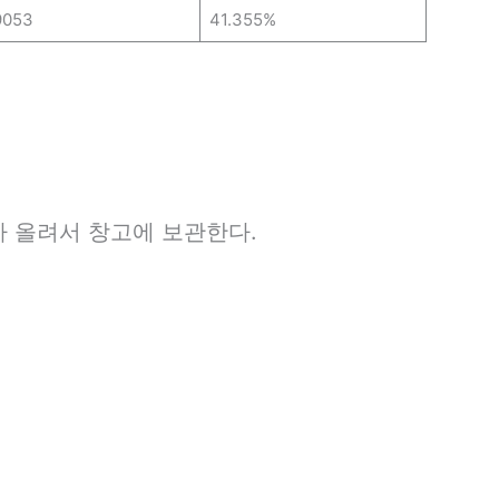
9053
41.355%
아 올려서 창고에 보관한다.