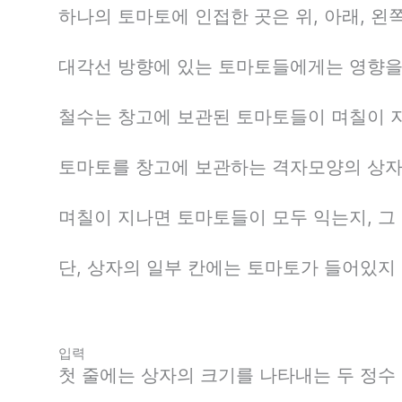
하나의 토마토에 인접한 곳은 위, 아래, 왼쪽
대각선 방향에 있는 토마토들에게는 영향을 
철수는 창고에 보관된 토마토들이 며칠이 지
토마토를 창고에 보관하는 격자모양의 상자
며칠이 지나면 토마토들이 모두 익는지, 그
단, 상자의 일부 칸에는 토마토가 들어있지 
입력
첫 줄에는 상자의 크기를 나타내는 두 정수