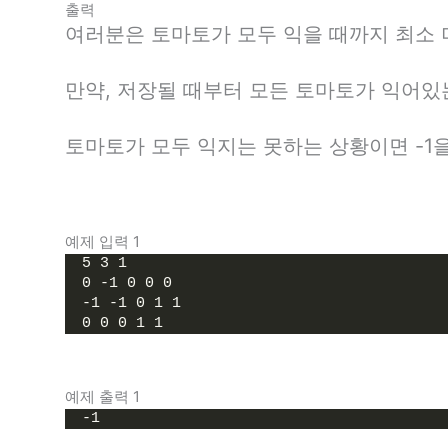
출력
여러분은 토마토가 모두 익을 때까지 최소 
만약, 저장될 때부터 모든 토마토가 익어있
토마토가 모두 익지는 못하는 상황이면 -1을
예제 입력 1
5 3 1
0 -1 0 0 0
-1 -1 0 1 1
0 0 0 1 1
예제 출력 1
-1