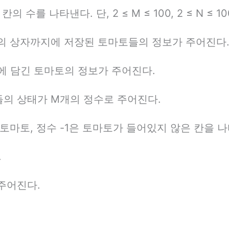
 나타낸다. 단, 2 ≤ M ≤ 100, 2 ≤ N ≤ 100, 
의 상자까지에 저장된 토마토들의 정보가 주어진다
자에 담긴 토마토의 정보가 주어진다.
의 상태가 M개의 정수로 주어진다.
은 토마토, 정수 -1은 토마토가 들어있지 않은 칸을 
.
주어진다.