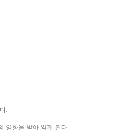
다.
 영향을 받아 익게 된다.