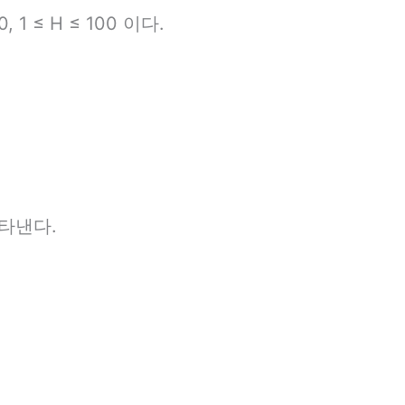
1 ≤ H ≤ 100 이다.
.
나타낸다.