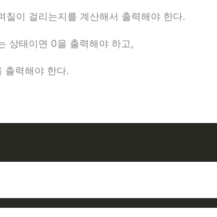
며칠이 걸리는지를 계산해서 출력해야 한다.
는 상태이면 0을 출력해야 하고,
 출력해야 한다.