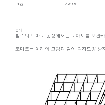
1 초
256 MB
문제
철수의 토마토 농장에서는 토마토를 보관하는
토마토는 아래의 그림과 같이 격자모양 상자