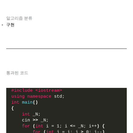
알고리즘 분류
구현
통과된 코드
#include <iostream>
using
namespace
 std;
int
main
()
{
int
 _N;
    cin 
>>
 _N;
for
(
int
 i = 1; i 
<
= _N; i++
)
{
for
(
int
 j = i; j 
>
 0; j--
)