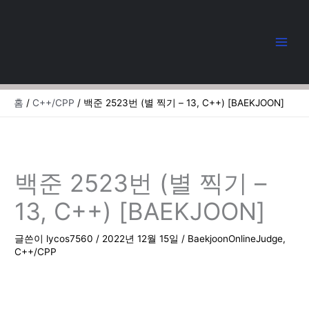
콘
텐
츠
로
건
너
뛰
홈
C++/CPP
백준 2523번 (별 찍기 – 13, C++) [BAEKJOON]
기
백준 2523번 (별 찍기 –
13, C++) [BAEKJOON]
글쓴이
lycos7560
/
2022년 12월 15일
/
BaekjoonOnlineJudge
,
C++/CPP