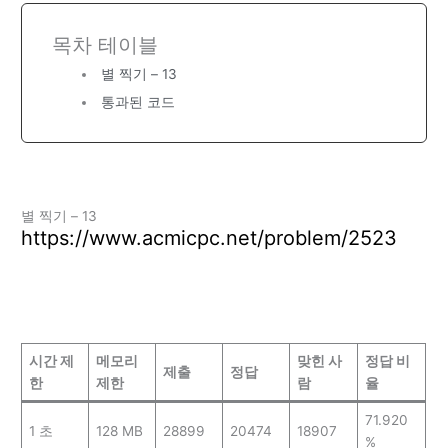
목차 테이블
별 찍기 – 13
통과된 코드
별 찍기 – 13
https://www.acmicpc.net/problem/2523
시간 제
메모리
맞힌 사
정답 비
제출
정답
한
제한
람
율
71.920
1 초
128 MB
28899
20474
18907
%