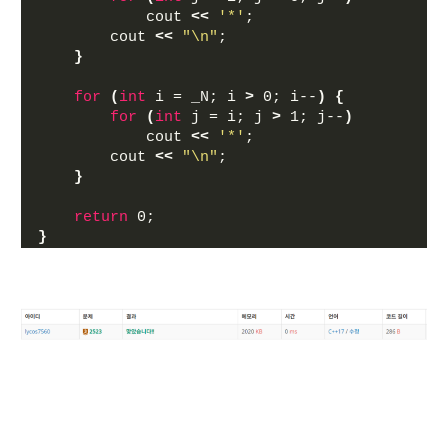
            cout 
<<
'*'
;
        cout 
<<
"\n"
;
}
for
(
int
 i = _N; i 
>
 0; i--
)
{
for
(
int
 j = i; j 
>
 1; j--
)
            cout 
<<
'*'
;
        cout 
<<
"\n"
;
}
return
 0;
}