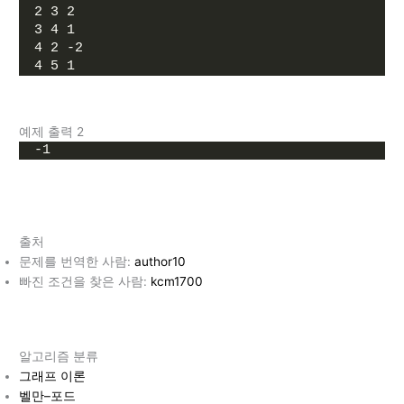
2 3 2
3 4 1
4 2 -2
4 5 1
예제 출력 2
-1
출처
문제를 번역한 사람:
author10
빠진 조건을 찾은 사람:
kcm1700
알고리즘 분류
그래프 이론
벨만–포드