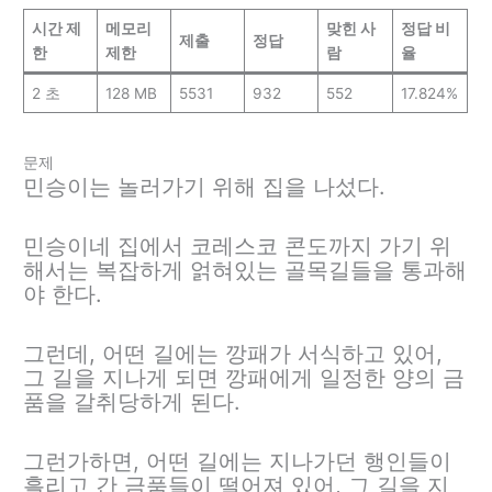
시간 제
메모리
맞힌 사
정답 비
제출
정답
한
제한
람
율
2 초
128 MB
5531
932
552
17.824%
문제
민승이는 놀러가기 위해 집을 나섰다.
민승이네 집에서 코레스코 콘도까지 가기 위
해서는 복잡하게 얽혀있는 골목길들을 통과해
야 한다.
그런데, 어떤 길에는 깡패가 서식하고 있어,
그 길을 지나게 되면 깡패에게 일정한 양의 금
품을 갈취당하게 된다.
그런가하면, 어떤 길에는 지나가던 행인들이
흘리고 간 금품들이 떨어져 있어, 그 길을 지