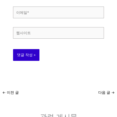
*
이
메
일
*
웹
사
이
트
←
이전 글
다음 글
→
관련 게시물