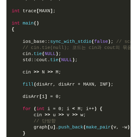
int
 trace
[
MAXN
]
;
int
main
()
{
    ios_base::
sync_with_stdio
(
false
)
; 
// sc
// cin.tie(null); 코드는 cin과 cout의 묶
    cin.
tie
(
NULL
)
;
    std::cout.
tie
(
NULL
)
;
    cin 
>>
 N 
>>
 M;
fill
(
disArr, disArr + MAXN, INF
)
;
    disArr
[
1
]
 = 0;
for
(
int
 i = 0; i 
<
 M; i++
)
{
        cin 
>>
 u 
>>
 v 
>>
 w;
// 단방향
        graph
[
u
]
.
push_back
(
make_pair
(
v, -w
))
;
}