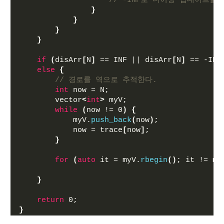
// -INF로 더이상 업데이트를
}
}
}
}
if
(
disArr
[
N
]
 == INF || disArr
[
N
]
 == -INF
else
{
// 경로를 역으로 추적한다.
int
 now = N;
        vector
<
int
>
 myV;
while
(
now != 0
)
{
            myV.
push_back
(
now
)
;
            now = trace
[
now
]
; 
}
for
(
auto
 it = myV.
rbegin
()
; it != my
}
return
 0;
}