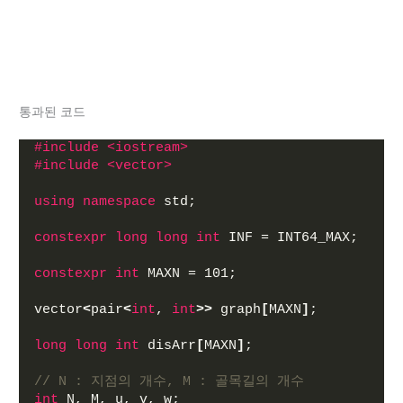
통과된 코드
#include <iostream>
#include <vector>
using
namespace
 std;
constexpr
long
long
int
 INF = INT64_MAX;
constexpr
int
 MAXN = 101;
vector
<
pair
<
int
, 
int
>>
 graph
[
MAXN
]
;
long
long
int
 disArr
[
MAXN
]
;
// N : 지점의 개수, M : 골목길의 개수
int
 N, M, u, v, w;