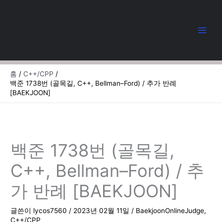
콘
텐
츠
로
건
너
뛰
홈
C++/CPP
기
백준 1738번 (골목길, C++, Bellman–Ford) / 추가 반례
[BAEKJOON]
백준 1738번 (골목길,
C++, Bellman–Ford) / 추
가 반례 [BAEKJOON]
글쓴이
lycos7560
/
2023년 02월 11일
/
BaekjoonOnlineJudge
,
C++/CPP