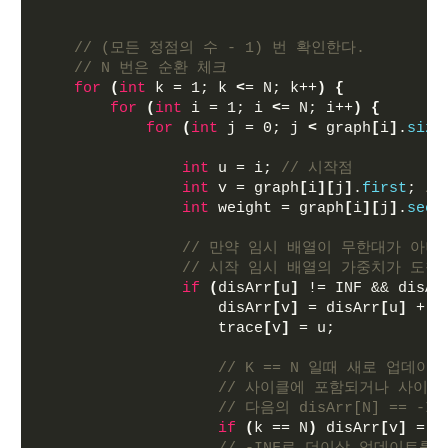
// (모든 정점의 수 - 1) 번 확인한다.
// N 번은 순환 체크
for
(
int
 k = 1; k 
<
= N; k++
)
{
for
(
int
 i = 1; i 
<
= N; i++
)
{
for
(
int
 j = 0; j 
<
 graph
[
i
]
.
size
int
 u = i; 
// 시작점
int
 v = graph
[
i
][
j
]
.
first
; 
/
int
 weight = graph
[
i
][
j
]
.
seco
// 만약 임시 배열이 무한대가 아니고
// 시작 임시 배열의 가중치가 도
if
(
disArr
[
u
]
 != INF && disAr
                    disArr
[
v
]
 = disArr
[
u
]
 + w
                    trace
[
v
]
 = u;
// K == N 일때 새로 업데이
// 사이클에 포함되거나 사이클
// 다음의 disArr[N] ==
if
(
k == N
)
 disArr
[
v
]
 = -