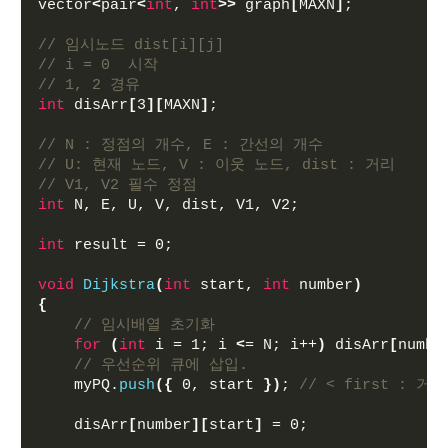
vector
<
pair
<
int
, 
int
>>
 graph
[
MAXN
]
;
// 임시노드 dist[i][j] 
// i = 0  시작
// 1, 2 경유
int
 disArr
[
3
][
MAXN
]
;
// N : 정점의 개수, E : 간선의 개수
// U: 현재 노드, V : 이웃 노드, dist : 거리
// V1, V2 필수 정점
int
 N, E, U, V, dist, V1, V2;
int
 result = 0;
void
Dijkstra
(
int
 start, 
int
 number
)
{
// 임시배열 초기화
for
(
int
 i = 1; i 
<
= N; i++
)
 disArr
[
numbe
// 우선순위 큐에 삽입.
    myPQ.
push
({
 0, start 
})
; 
// < first : 거
    disArr
[
number
][
start
]
 = 0;