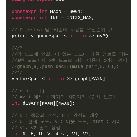
constexpr
int
 MAXN = 8001;
constexpr
int
 INF = INT32_MAX;
// Dijkstra 알고리즘에 사용할 우선순위 큐
priority_queue
<
pair
<
int
, 
int
>>
 myPQ;
///*
//각 노드에 연결되어 있는 노드에 대한 정보를 담는 벡
//a번 노드에서 b번 노드로 가는 비용이 c라는 의미
//graph[a].push_back((make_pair(B, C));
//*/
vector
<
pair
<
int
, 
int
>>
 graph
[
MAXN
]
;
// dist[i][j]  
// => i 에서 j 까지의 최단거리 (임시 노드)
int
 disArr
[
MAXN
][
MAXN
]
;
// N : 정점의 개수, E : 간선의 개수
// U: 현재 노드, V : 이웃 노드, dist : 거리
// V1, V2 필수 정점
int
 N, E, U, V, dist, V1, V2;