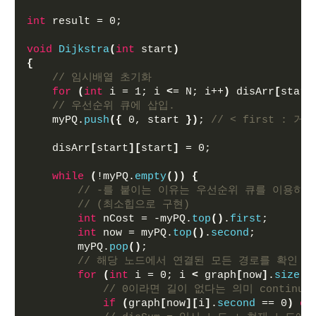
int
 result = 0;
void
Dijkstra
(
int
 start
)
{
// 임시배열 초기화
for
(
int
 i = 1; i 
<
= N; i++
)
 disArr
[
start
// 우선순위 큐에 삽입.
    myPQ.
push
({
 0, start 
})
; 
// < first : 거
    disArr
[
start
][
start
]
 = 0;
while
(
!myPQ.
empty
())
{
// -를 붙이는 이유는 우선순위 큐를 이용하
// (최소힙으로 구현)
int
 nCost = -myPQ.
top
()
.
first
;
int
 now = myPQ.
top
()
.
second
;
        myPQ.
pop
()
;
// 해당 노드에서 연결된 모든 경로를 확인
for
(
int
 i = 0; i 
<
 graph
[
now
]
.
size
()
// 0이라면 길이 없다는 의미 continue
if
(
graph
[
now
][
i
]
.
second
 == 0
)
co