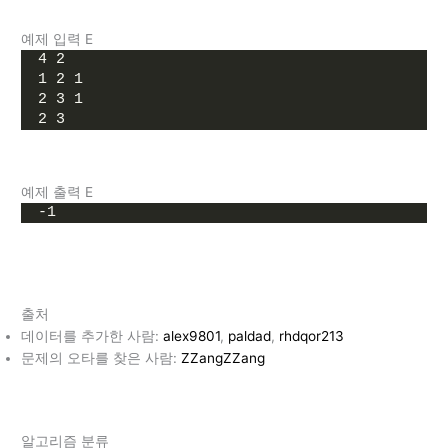
예제 입력 E
4 2
1 2 1
2 3 1
2 3
예제 출력 E
-1
출처
데이터를 추가한 사람:
alex9801
,
paldad
,
rhdqor213
문제의 오타를 찾은 사람:
ZZangZZang
알고리즘 분류