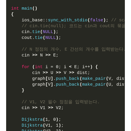
int
main
()
{
    ios_base::
sync_with_stdio
(
false
)
; 
// sc
// cin.tie(null); 코드는 cin과 cout의 묶
    cin.
tie
(
NULL
)
;
    cout.
tie
(
NULL
)
;
// N 정점의 개수, E 간선의 개수를 입력받는다.
    cin 
>>
 N 
>>
 E;
for
(
int
 i = 0; i 
<
 E; i++
)
{
        cin 
>>
 U 
>>
 V 
>>
 dist;
        graph
[
U
]
.
push_back
(
make_pair
(
V, dist
)
        graph
[
V
]
.
push_back
(
make_pair
(
U, dist
)
}
// V1, V2 필수 정점을 입력받는다.
    cin 
>>
 V1 
>>
 V2;
Dijkstra
(
1, 0
)
;
Dijkstra
(
V1, 1
)
;