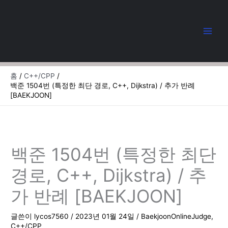
콘
텐
츠
로
건
너
뛰
홈
C++/CPP
기
백준 1504번 (특정한 최단 경로, C++, Dijkstra) / 추가 반례
[BAEKJOON]
백준 1504번 (특정한 최단
경로, C++, Dijkstra) / 추
가 반례 [BAEKJOON]
글쓴이
lycos7560
/
2023년 01월 24일
/
BaekjoonOnlineJudge
,
C++/CPP