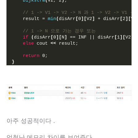
Dijkstra
(
V2, 2
)
;
// 1 -> V1 -> V2 -> N 과 1 -> V2 -> V1 -
    result = 
min
(
disArr
[
0
][
V2
]
 + disArr
[
2
][
V1
// 1 -> N 으로 가는 경우 또는 
if
(
disArr
[
0
][
N
]
 == INF || disArr
[
1
][
V2
]
 
else
 cout 
<<
 result;
return
 0;
}
아주 성공적이다 .
엄청난 메모리 차이를 보여준다.