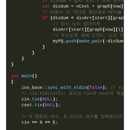
// disSum = 임시 노드 + 현재 노드에
int
 disSum = nCost + graph
[
now
][
i
// 비용이 더 작다면 최단경로 테이블 값
if
(
disSum 
<
 disArr
[
start
][
graph
[
// 임시 노드 업데이트
                disArr
[
start
][
graph
[
now
][
i
]
.
f
// 우선순위 큐에 (거리, 노드 인덱
                myPQ.
push
(
make_pair
(
-disSum, 
}
}
}
}
int
main
()
{
    ios_base::
sync_with_stdio
(
false
)
; 
// sc
// cin.tie(null); 코드는 cin과 cout의 묶
    cin.
tie
(
NULL
)
;
    cout.
tie
(
NULL
)
;
// N 정점의 개수, E 간선의 개수를 입력받는다.
    cin 
>>
 N 
>>
 E;