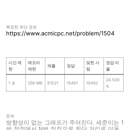
특정한 최단 경로
https://www.acmicpc.net/problem/1504
시간 제
메모리
맞힌 사
정답 비
제출
정답
한
제한
람
율
24.539
1 초
256 MB
61021
15491
10492
%
문제
방향성이 없는 그래프가 주어진다. 세준이는 1
번 정점에서 N번 정점으로 최단 거리로 이동