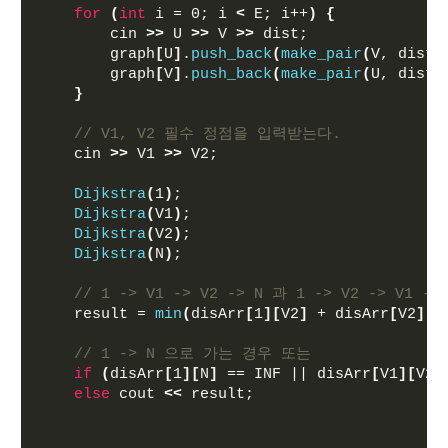
for
(
int
 i = 0; i 
<
 E; i++
)
{
        cin 
>>
 U 
>>
 V 
>>
 dist;
        graph
[
U
]
.
push_back
(
make_pair
(
V, dist
)
        graph
[
V
]
.
push_back
(
make_pair
(
U, dist
)
}
// V1, V2 필수 정점을 입력받는다.
    cin 
>>
 V1 
>>
 V2;
Dijkstra
(
1
)
;
Dijkstra
(
V1
)
;
Dijkstra
(
V2
)
;
Dijkstra
(
N
)
;
// 1 -> V1 -> V2 -> N 과 1 -> V2 -> V1 -
    result = 
min
(
disArr
[
1
][
V2
]
 + disArr
[
V2
][
V
// 1 -> N 으로 가는 경우 또는 
if
(
disArr
[
1
][
N
]
 == INF || disArr
[
V1
][
V2
]
else
 cout 
<<
 result;