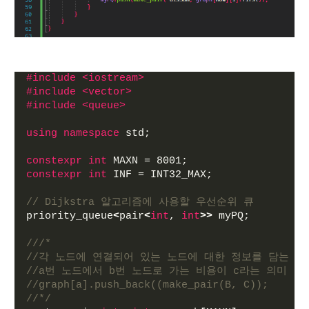
#include <iostream>
#include <vector>
#include <queue>
using
namespace
 std;
constexpr
int
 MAXN = 8001;
constexpr
int
 INF = INT32_MAX;
// Dijkstra 알고리즘에 사용할 우선순위 큐
priority_queue
<
pair
<
int
, 
int
>>
 myPQ;
///*
//각 노드에 연결되어 있는 노드에 대한 정보를 담는 벡
//a번 노드에서 b번 노드로 가는 비용이 c라는 의미
//graph[a].push_back((make_pair(B, C));
//*/