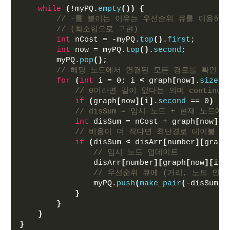
while
(
!myPQ.
empty
())
{
// -를 붙이는 이유는 우선순위 큐를 이용하
// (최소힙으로 구현)
int
 nCost = -myPQ.
top
()
.
first
;
int
 now = myPQ.
top
()
.
second
;
        myPQ.
pop
()
;
// 해당 노드에서 연결된 모든 경로를 확인
for
(
int
 i = 0; i 
<
 graph
[
now
]
.
size
()
// 0이라면 길이 없다는 의미 continue
if
(
graph
[
now
][
i
]
.
second
 == 0
)
co
// disSum = 임시 노드 + 현재 노드에
int
 disSum = nCost + graph
[
now
][
i
// 비용이 더 작다면 최단경로 테이블 값
if
(
disSum 
<
 disArr
[
number
][
graph
// 임시 노드 업데이트
                disArr
[
number
][
graph
[
now
][
i
]
.
// 우선순위 큐에 (거리, 노드 인덱
                myPQ.
push
(
make_pair
(
-disSum, 
}
}
}
}