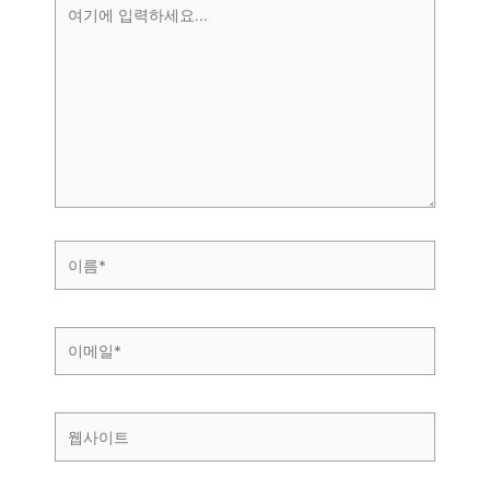
여
기
에
입
력
하
세
요...
이
름
*
이
메
일
*
웹
사
이