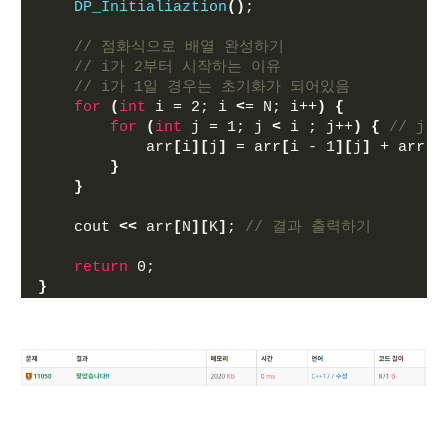
DP_Initialiaztion
()
;
// 점화식으로 배열 완성하기
// i가 2부터 시작하는 이유
// i가 1일 경우는 초기화가 되어있음
for
(
int
 i = 2; i 
<
= N; i++
)
{
for
(
int
 j = 1; j 
<
 i ; j++
)
{
// j
            arr
[
i
][
j
]
 = arr
[
i - 1
][
j
]
 + arr
[
i
}
}
    cout 
<<
 arr
[
N
][
K
]
; 
// 결과 출력하기
return
 0;
}