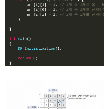
for
(
int
 i = 1; i 
<
 11; i++
)
{
        arr
[
i
][
1
]
 = i; 
// i개 중 1개를 뽑는 경
        arr
[
i
][
0
]
 = 1; 
// i개 중 1개도 선택하지
        arr
[
i
][
i
]
 = 1; 
// i개 중 i개를 선택하는
}
}
int
main
()
{
DP_Initialiaztion
()
;
return
 0;
}