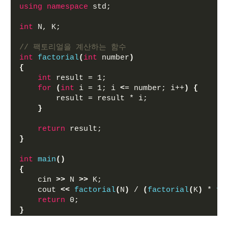
using
namespace
 std;
int
 N, K;
// 팩토리얼을 계산하는 함수
int
factorial
(
int
 number
)
{
int
 result = 1;
for
(
int
 i = 1; i 
<
= number; i++
)
{
        result = result * i;
}
return
 result;
}
int
main
()
{
    cin 
>>
 N 
>>
 K;
    cout 
<<
factorial
(
N
)
 / 
(
factorial
(
K
)
 * 
fa
return
 0;
}