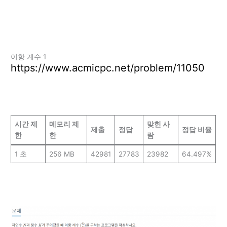
이항 계수 1
https://www.acmicpc.net/problem/11050
시간 제
메모리 제
맞힌 사
제출
정답
정답 비율
한
한
람
1 초
256 MB
42981
27783
23982
64.497%