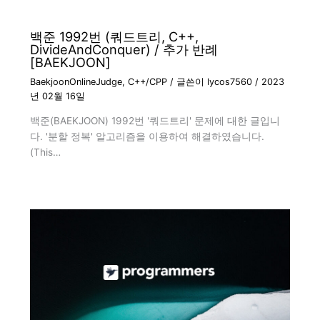
백준 1992번 (쿼드트리, C++,
DivideAndConquer) / 추가 반례
[BAEKJOON]
BaekjoonOnlineJudge
,
C++/CPP
/ 글쓴이
lycos7560
/
2023
년 02월 16일
백준(BAEKJOON) 1992번 '쿼드트리' 문제에 대한 글입니
다. '분할 정복' 알고리즘을 이용하여 해결하였습니다.
(This…