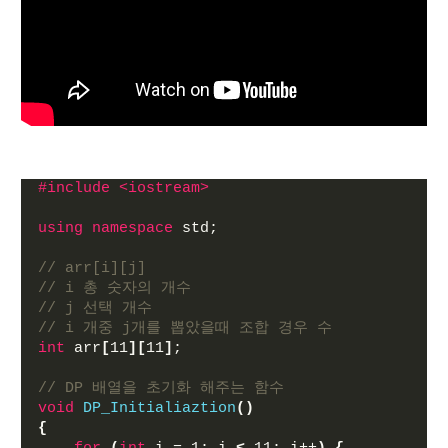
#include <iostream>
using
namespace
 std;
// arr[i][j] 
// i 총 숫자의 개수
// j 선택 개수
// i 개중 j개를 뽑았을때 조합 경우 수
int
 arr
[
11
][
11
]
;
// DP 배열을 초기화 해주는 함수
void
DP_Initialiaztion
()
{