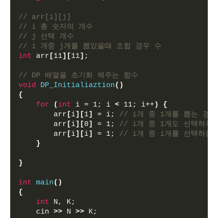
// arr[i][j] 
// i 총 숫자의 개수
// j 선택 개수
// i 개중 j개를 뽑았을때 조합 경우 수
int
 arr
[
11
][
11
]
;
// DP 배열을 초기화 해주는 함수
void
DP_Initialiaztion
()
{
for
(
int
 i = 1; i 
<
 11; i++
)
{
        arr
[
i
][
1
]
 = i; 
// i개 중 1개를 뽑는 경
        arr
[
i
][
0
]
 = 1; 
// i개 중 1개도 선택하지
        arr
[
i
][
i
]
 = 1; 
// i개 중 i개를 선택하는
}
}
int
main
()
{
int
 N, K;
    cin 
>>
 N 
>>
 K;