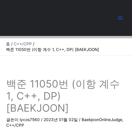
콘
텐
츠
로
건
너
뛰
홈
C++/CPP
기
백준 11050번 (이항 계수 1, C++, DP) [BAEKJOON]
백준 11050번 (이항 계수
1, C++, DP)
[BAEKJOON]
글쓴이
lycos7560
/
2023년 01월 02일
/
BaekjoonOnlineJudge
,
C++/CPP