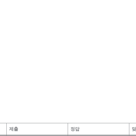
제출
정답
맞