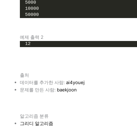
5000
10000
50000
예제 출력 2
12
출처
데이터를 추가한 사람:
ai4youej
문제를 만든 사람:
baekjoon
알고리즘 분류
그리디 알고리즘