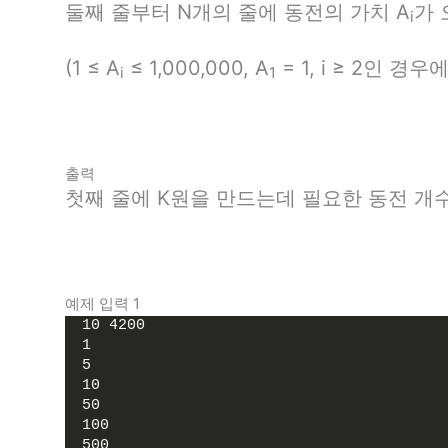
둘째 줄부터 N개의 줄에 동전의 가치 A
가 
i
(1 ≤ A
≤ 1,000,000, A
= 1, i ≥ 2인 경우에
i
1
출력
첫째 줄에 K원을 만드는데 필요한 동전 개
예제 입력 1
10 4200
1
5
10
50
100
500