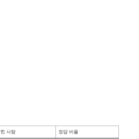
힌 사람
정답 비율