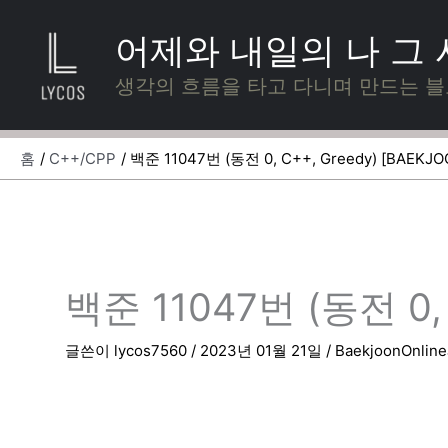
콘
텐
어제와 내일의 나 그
츠
로
생각의 흐름을 타고 다니며 만드는 
건
너
뛰
홈
C++/CPP
백준 11047번 (동전 0, C++, Greedy) [BAEKJO
기
백준 11047번 (동전 0, 
글쓴이
lycos7560
/
2023년 01월 21일
/
BaekjoonOnlin