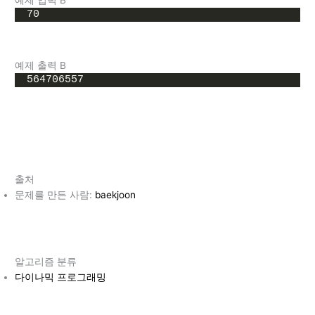
예제 입력 B
70
예제 출력 B
564706557
출처
문제를 만든 사람:
baekjoon
알고리즘 분류
다이나믹 프로그래밍