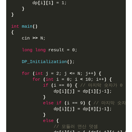
        dp
[
i
][
1
]
 = 1;
}
}
int
main
()
{
    cin 
>>
 N;
long
long
 result = 0;
DP_Initialization
()
;
for
(
int
 j = 2; j 
<
= N; j++
)
{
for
(
int
 i = 0; i 
<
 10; i++
)
{
if
(
i == 0
)
{
// 마지막 숫자가 0
                dp
[
i
][
j
]
 = dp
[
1
][
j-1
]
; 
}
else
if
(
i == 9
)
{
// 마지막 숫자가
                dp
[
i
][
j
]
 = dp
[
8
][
j-1
]
;
}
else
{
// 모듈러 연산 덧셈