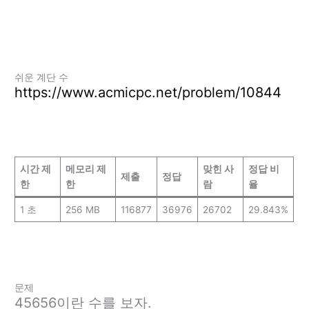
쉬운 계단 수
https://www.acmicpc.net/problem/10844
시간 제
메모리 제
맞힌 사
정답 비
제출
정답
한
한
람
율
1 초
256 MB
116877
36976
26702
29.843%
문제
45656이란 수를 보자.