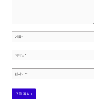
력
하
세
요...
이
름
*
이
메
일
*
웹
사
이
트