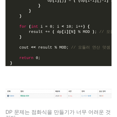
                dp
[
i
][
j
]
 = 
(
(
dp
[
i-1
][
j-1
]
 % 
}
}
}
for
(
int
 i = 0; i 
<
 10; i++
)
{
        result += 
(
 dp
[
i
][
N
]
 % MOD 
)
; 
// 모듈
}
    cout 
<<
 result % MOD; 
// 모듈러 연산 덧셈
return
 0;
}
DP 문제는 점화식을 만들기가 너무 어려운 것