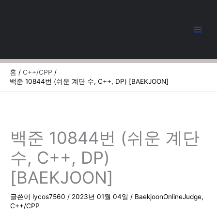
콘
텐
츠
로
건
너
뛰
홈
C++/CPP
기
백준 10844번 (쉬운 계단 수, C++, DP) [BAEKJOON]
백준 10844번 (쉬운 계단
수, C++, DP)
[BAEKJOON]
글쓴이
lycos7560
/
2023년 01월 04일
/
BaekjoonOnlineJudge
,
C++/CPP