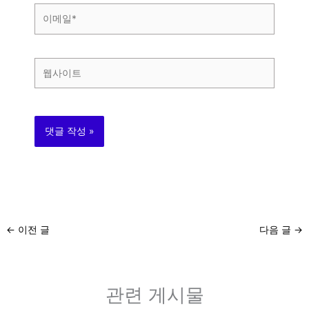
이
메
일
*
웹
사
이
트
←
이전 글
다음 글
→
관련 게시물