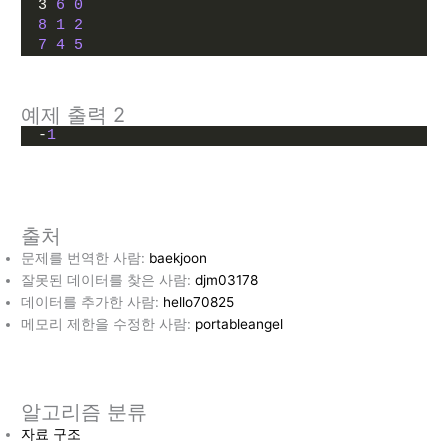
3 
6
0
8
1
2
7
4
5
예제 출력 2
-
1
출처
문제를 번역한 사람:
baekjoon
잘못된 데이터를 찾은 사람:
djm03178
데이터를 추가한 사람:
hello70825
메모리 제한을 수정한 사람:
portableangel
알고리즘 분류
자료 구조