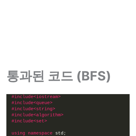
통과된 코드 (BFS)
#include<iostream>
#include<queue>
#include<string>
#include<algorithm>
#include<set>
using
namespace
 std;