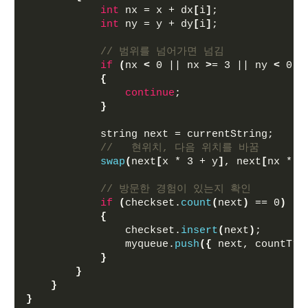
int
 nx = x + dx
[
i
]
;
int
 ny = y + dy
[
i
]
;
// 범위를 넘어가면 넘김
if
(
nx 
<
 0 || nx 
>
= 3 || ny 
<
 0 |
{
continue
;
}
            string next = currentString;
//   현위치, 다음 위치를 바꿈
swap
(
next
[
x * 3 + y
]
, next
[
nx * 3
// 방문한 경험이 있는지 확인
if
(
checkset.
count
(
next
)
 == 0
)
{
                checkset.
insert
(
next
)
;
                myqueue.
push
({
 next, countTry
}
}
}
}