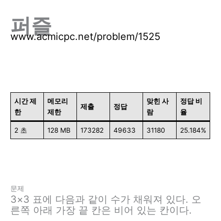
퍼즐
www.acmicpc.net/problem/1525
시간 제
메모리
맞힌 사
정답 비
제출
정답
한
제한
람
율
2 초
128 MB
173282
49633
31180
25.184%
문제
3×3 표에 다음과 같이 수가 채워져 있다. 오
른쪽 아래 가장 끝 칸은 비어 있는 칸이다.