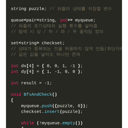
string puzzle; 
// 퍼즐의 상태를 저장할 변수
queue
<
pair
<
string, 
int
>>
 myqueue;
// 퍼즐의 초기상태와 실행 횟수를 넣어줌
// 탐색 시 상 / 하 / 좌 / 우 움직임 정의
set
<
string
>
 checkset;
// 상태가 중복되는 것을 허용하지 않게 만듬(최단거리를
// 같은 값을 넣어도 하나만 존재
int
 dx
[
4
]
 = 
{
 0, 0, 1, -1 
}
;
int
 dy
[
4
]
 = 
{
 1, -1, 0, 0 
}
;
int
 result = -1;
void
BfsAndCheck
()
{
    myqueue.
push
({
puzzle, 0
})
;
    checkset.
insert
(
puzzle
)
;
while
(
!myqueue.
empty
())