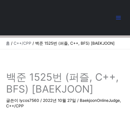
콘
텐
츠
로
건
너
뛰
홈
C++/CPP
백준 1525번 (퍼즐, C++, BFS) [BAEKJOON]
기
백준 1525번 (퍼즐, C++,
BFS) [BAEKJOON]
글쓴이
lycos7560
/
2022년 10월 27일
/
BaekjoonOnlineJudge
,
C++/CPP