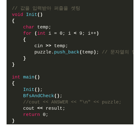
// 값을 입력받아 퍼즐을 셋팅
void
Init
()
{
char
 temp;
for
(
int
 i = 0; i 
<
 9; i++
)
{
        cin 
>>
 temp;
        puzzle.
push_back
(
temp
)
; 
// 문자열의 맨
}
}
int
main
()
{
Init
()
;
BfsAndCheck
()
;
//cout << ANSWER << "\n" << puzzle;
    cout 
<<
 result;
return
 0;
}