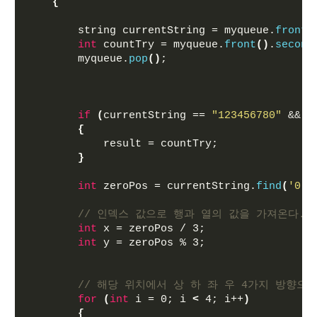
{
        string currentString = myqueue.
front
(
int
 countTry = myqueue.
front
()
.
second
        myqueue.
pop
()
;
if
(
currentString == 
"123456780"
 &&
(
r
{
            result = countTry;
}
int
 zeroPos = currentString.
find
(
'0'
)
// 인덱스 값으로 행과 열의 값을 가져온다.
int
 x = zeroPos / 3;
int
 y = zeroPos % 3;
// 해당 위치에서 상 하 좌 우 4가지 방향으
for
(
int
 i = 0; i 
<
 4; i++
)
{