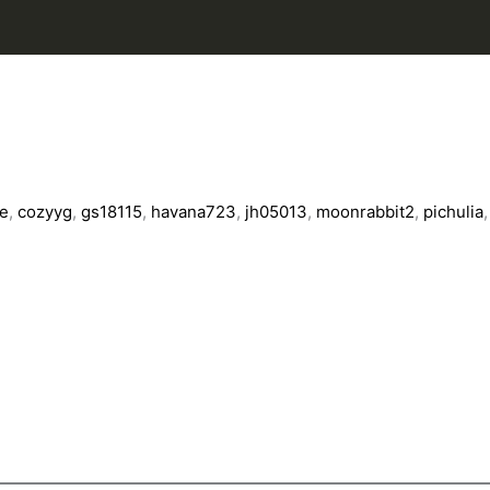
e
,
cozyyg
,
gs18115
,
havana723
,
jh05013
,
moonrabbit2
,
pichulia