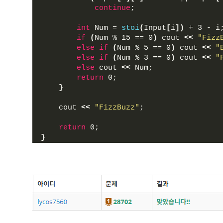
continue
;
int
 Num = 
stoi
(
Input
[
i
])
 + 3 - i
if
(
Num % 15 == 0
)
 cout 
<<
"Fizz
else
if
(
Num % 5 == 0
)
 cout 
<<
"
else
if
(
Num % 3 == 0
)
 cout 
<<
"
else
 cout 
<<
 Num;
return
 0;
}
    cout 
<<
"FizzBuzz"
;
return
 0;
}