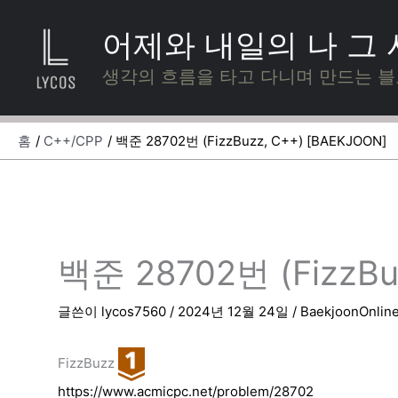
콘
텐
어제와 내일의 나 그
츠
로
생각의 흐름을 타고 다니며 만드는 
건
너
뛰
홈
C++/CPP
백준 28702번 (FizzBuzz, C++) [BAEKJOON]
기
백준 28702번 (FizzBu
글쓴이
lycos7560
/
2024년 12월 24일
/
BaekjoonOnlin
FizzBuzz
https://www.acmicpc.net/problem/28702