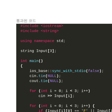
통과된 코드
#include <iostream>
#include <string>
using
namespace
 std;
string Input
[
3
]
;
int
main
()
{
    ios_base::
sync_with_stdio
(
false
)
;
    cin.
tie
(
NULL
)
;
    cout.
tie
(
NULL
)
;
for
(
int
 i = 0; i 
<
 3; i++
)
        cin 
>>
 Input
[
i
]
;
for
(
int
 i = 0; i 
<
 3; i++
)
{
if
(
Input
[
i
][
0
]
 == 
'F'
 || Input
[