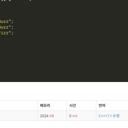
;
Buzz"
;
Buzz"
;
Fizz"
;