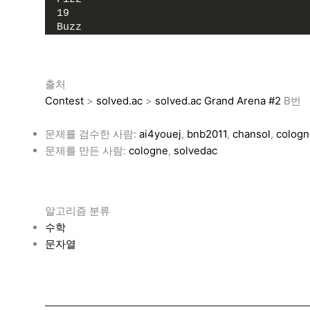
19
Buzz
출처
Contest
>
solved.ac
>
solved.ac Grand Arena #2
B번
문제를 검수한 사람:
ai4youej
,
bnb2011
,
chansol
,
cologn
문제를 만든 사람:
cologne
,
solvedac
알고리즘 분류
수학
문자열