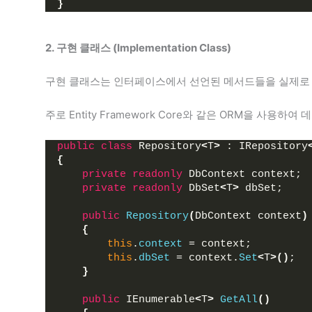
}
2. 구현 클래스 (Implementation Class)
구현 클래스는 인터페이스에서 선언된 메서드들을 실제로
주로 Entity Framework Core와 같은 ORM을 사용
public
class
 Repository
<
T
>
 : IRepository
{
private
readonly
 DbContext context;
private
readonly
 DbSet
<
T
>
 dbSet;
public
Repository
(
DbContext context
)
{
this
.
context
 = context;
this
.
dbSet
 = context.
Set
<
T
>()
;
}
public
 IEnumerable
<
T
>
GetAll
()