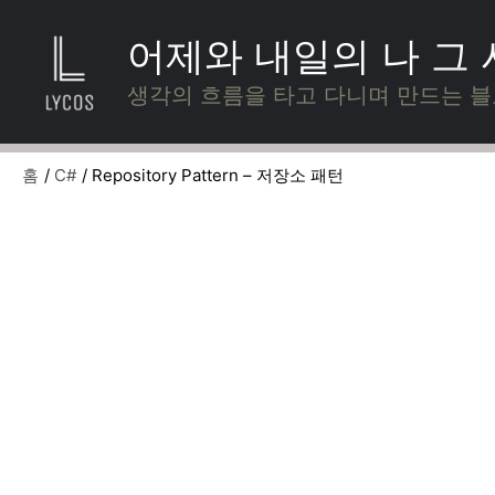
콘
텐
어제와 내일의 나 그
츠
로
생각의 흐름을 타고 다니며 만드는 
건
너
뛰
홈
C#
Repository Pattern – 저장소 패턴
기