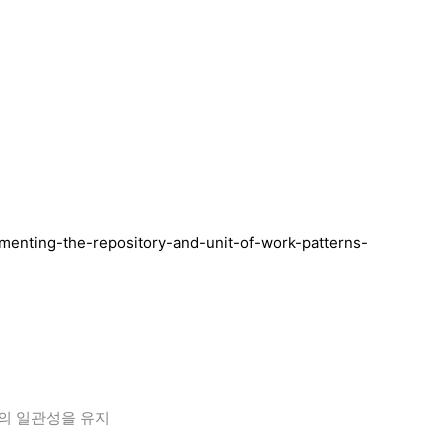
ementing-the-repository-and-unit-of-work-patterns-
의 일관성을 유지