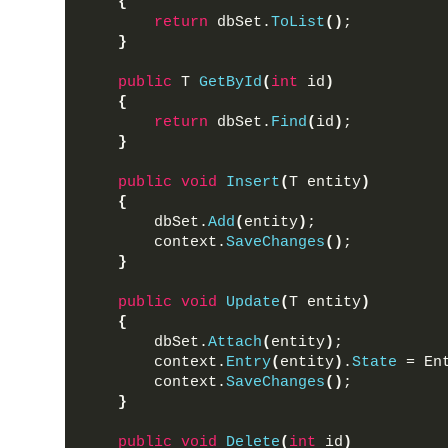
{
return
 dbSet.
ToList
()
;
}
public
 T 
GetById
(
int
 id
)
{
return
 dbSet.
Find
(
id
)
;
}
public
void
Insert
(
T entity
)
{
        dbSet.
Add
(
entity
)
;
        context.
SaveChanges
()
;
}
public
void
Update
(
T entity
)
{
        dbSet.
Attach
(
entity
)
;
        context.
Entry
(
entity
)
.
State
 = En
        context.
SaveChanges
()
;
}
public
void
Delete
(
int
 id
)