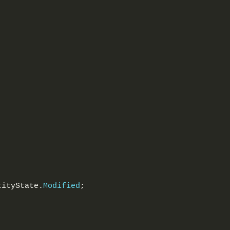
tityState.
Modified
;