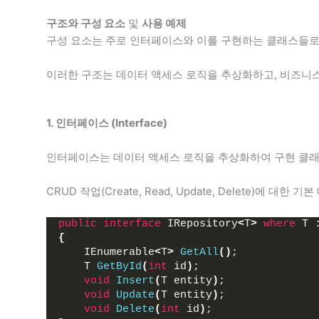
구조와 구성 요소
및
사용 예제
구성 요소는 주로 인터페이스와 이를 구현하는 클래스들
이러한 구조는 데이터 액세스 로직을 추상화하고, 비즈니
1. 인터페이스 (Interface)
인터페이스는 데이터 액세스 로직을 추상화하여 구현 클래
CRUD 작업(Create, Read, Update, Delete)에 대한
public
interface
 IRepository
<
T
>
where
 T 
{
    IEnumerable
<
T
>
GetAll
()
;
    T 
GetById
(
int
 id
)
;
void
Insert
(
T entity
)
;
void
Update
(
T entity
)
;
void
Delete
(
int
 id
)
;