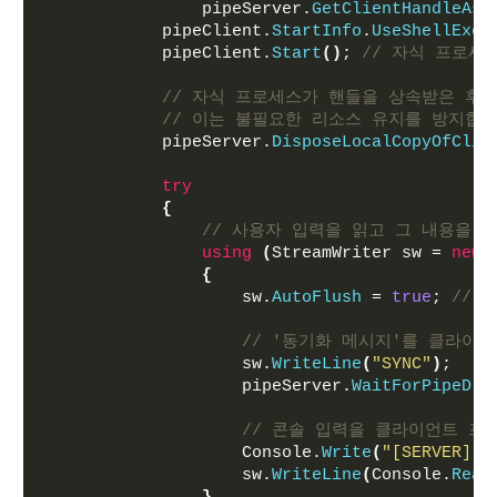
                pipeServer.
GetClientHandleAsS
            pipeClient.
StartInfo
.
UseShellExec
            pipeClient.
Start
()
; 
// 자식 프로세
// 자식 프로세스가 핸들을 상속받은 후
// 이는 불필요한 리소스 유지를 방지합니
            pipeServer.
DisposeLocalCopyOfClie
try
{
// 사용자 입력을 읽고 그 내용을 
using
(
StreamWriter sw = 
new
{
                    sw.
AutoFlush
 = 
true
; 
// 
// '동기화 메시지'를 클라이
                    sw.
WriteLine
(
"SYNC"
)
;
                    pipeServer.
WaitForPipeDra
// 콘솔 입력을 클라이언트 프
                    Console.
Write
(
"[SERVER]
                    sw.
WriteLine
(
Console.
Read