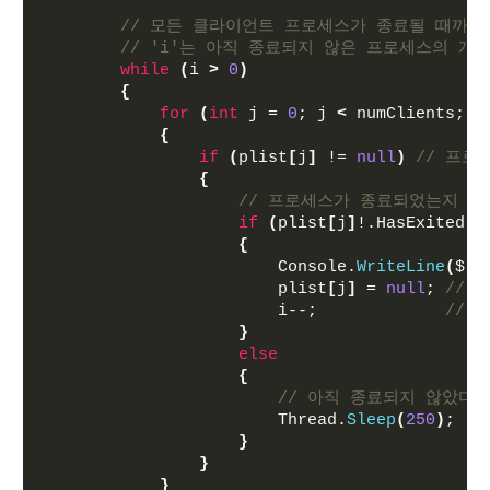
// 모든 클라이언트 프로세스가 종료될 때까지
// 'i'는 아직 종료되지 않은 프로세스의 개
while
(
i 
>
0
)
{
for
(
int
 j = 
0
; j 
<
 numClients; j
{
if
(
plist
[
j
]
 != 
null
)
// 프로
{
// 프로세스가 종료되었는지 확
if
(
plist
[
j
]
!.HasExited
)
{
                        Console.
WriteLine
(
$
"
                        plist
[
j
]
 = 
null
; 
// 
                        i--;             
// 
}
else
{
// 아직 종료되지 않았다
                        Thread.
Sleep
(
250
)
;
}
}
}