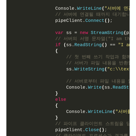
                Console.
WriteLine
(
"서버에 연결 중
// 서버에 연결될 때까지 대기합니다
                pipeClient.
Connect
()
;
var
 ss = 
new
StreamString
(
pip
// 서버의 서명 문자열("I am the 
if
(
ss.
ReadString
()
 == 
"I am 
{
// 첫 번째 쓰기 작업과 함께
// 서버가 파일 내용을 반환할
                    ss.
WriteString
(
"c:\\textf
// 서버로부터 파일 내용을 읽
                    Console.
Write
(
ss.
ReadStri
}
else
{
                    Console.
WriteLine
(
"서버를 
}
// 파이프 클라이언트 스트림을 닫
                pipeClient.
Close
()
;