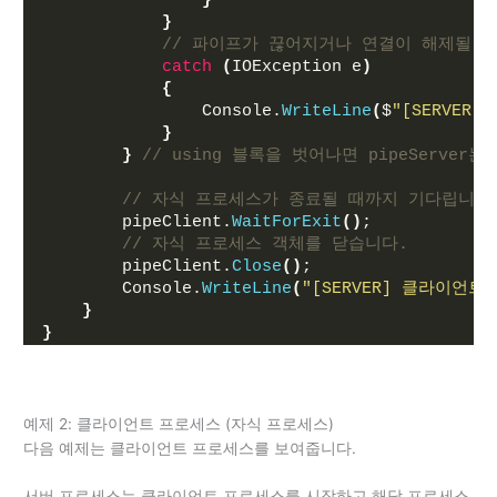
}
}
// 파이프가 끊어지거나 연결이 해제될 때 
catch
(
IOException e
)
{
                Console.
WriteLine
(
$
"[SERVER]
}
}
// using 블록을 벗어나면 pipeServer는
// 자식 프로세스가 종료될 때까지 기다립니다
        pipeClient.
WaitForExit
()
;
// 자식 프로세스 객체를 닫습니다.
        pipeClient.
Close
()
;
        Console.
WriteLine
(
"[SERVER] 클라이언
}
}
예제 2: 클라이언트 프로세스 (자식 프로세스)
다음 예제는 클라이언트 프로세스를 보여줍니다.
서버 프로세스는 클라이언트 프로세스를 시작하고 해당 프로세스