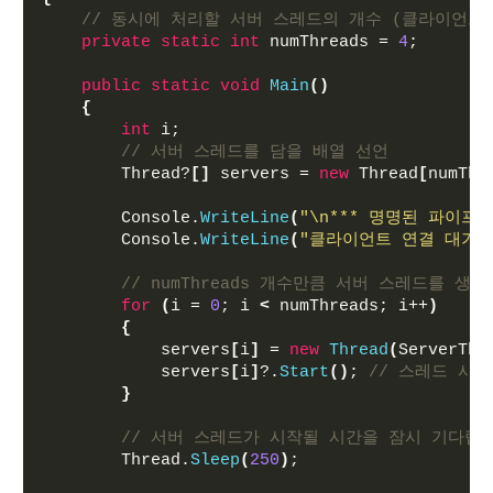
// 동시에 처리할 서버 스레드의 개수 (클라이언트
private
static
int
 numThreads = 
4
;
public
static
void
Main
()
{
int
 i;
// 서버 스레드를 담을 배열 선언
        Thread?
[]
 servers = 
new
 Thread
[
numThr
        Console.
WriteLine
(
"\n*** 명명된 파이프 서
        Console.
WriteLine
(
"클라이언트 연결 대기 중
// numThreads 개수만큼 서버 스레드를 생
for
(
i = 
0
; i 
<
 numThreads; i++
)
{
            servers
[
i
]
 = 
new
Thread
(
ServerThr
            servers
[
i
]
?.
Start
()
; 
// 스레드 시작
}
// 서버 스레드가 시작될 시간을 잠시 기다립
        Thread.
Sleep
(
250
)
;