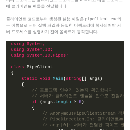
에 클라이언트 핸들을 전달합니다.
클라이언트 코드로부터 생성된 실행 파일은
pipeClient.exe
라
는 이름으로 서버 실행 파일과 동일한 디렉토리에 복사되어야 서
버 프로세스를 실행하기 전에 올바르게 동작합니다.
using 
System;
using 
System.IO;
using 
System.IO.Pipes;
class
 PipeClient
{
static
void
Main
(
string
[]
 args
)
{
// 프로그램 인수가 있는지 확인합니다.
// 서버가 클라이언트 핸들을 인수로 전달하기
if
(
args.
Length
>
0
)
{
// AnonymousPipeClientStream 
// PipeDirection.In: 클라이언트
// args[0]: 서버가 전달한 파이프 핸