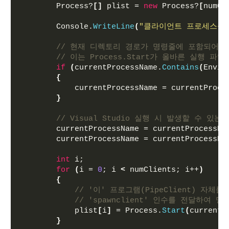
        Process?
[]
 plist = 
new
 Process?
[
numCl
        Console.
WriteLine
(
"클라이언트 프로세스들을 
// 현재 디렉토리 경로가 명령줄에 포함되어 
// 이는 Process.Start가 올바른 실행 
if
(
currentProcessName.
Contains
(
Envir
{
            currentProcessName = currentProce
}
// Visual Studio 실행 시 발생할 수 
        currentProcessName = currentProcessNa
        currentProcessName = currentProcessNa
int
 i;
for
(
i = 
0
; i 
<
 numClients; i++
)
{
// '이' 프로그램(PipeClient) 자
// 'spawnclient' 인수를 전달하
            plist
[
i
]
 = Process.
Start
(
currentP
}