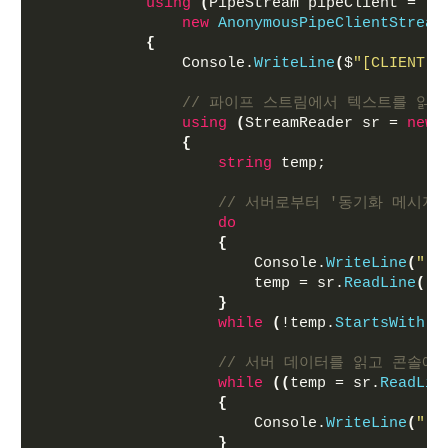
using
(
PipeStream pipeClient =
new
AnonymousPipeClientStream
{
                Console.
WriteLine
(
$
"[CLIENT
// 파이프 스트림에서 텍스트를 읽기 위
using
(
StreamReader sr = 
new
{
string
 temp;
// 서버로부터 '동기화 메시지
do
{
                        Console.
WriteLine
(
"[C
                        temp = sr.
ReadLine
()
;
}
while
(
!temp.
StartsWith
(
"
// 서버 데이터를 읽고 콘솔에
while
((
temp = sr.
ReadLin
{
                        Console.
WriteLine
(
"[C
}