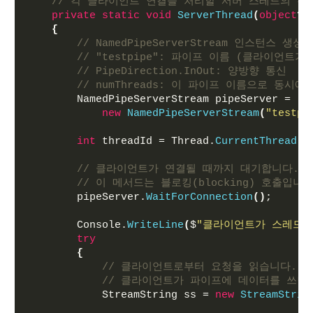
// 각 클라이언트 연결을 처리할 서버 스레드의 진
private
static
void
ServerThread
(
object
? 
{
// NamedPipeServerStream 인스턴스 생성
// "testpipe": 파이프 이름 (클라이언트
// PipeDirection.InOut: 양방향 통신
// numThreads: 이 파이프 이름으로 동
        NamedPipeServerStream pipeServer =
new
NamedPipeServerStream
(
"testpi
int
 threadId = Thread.
CurrentThread
.
M
// 클라이언트가 연결될 때까지 대기합니다.
// 이 메서드는 블로킹(blocking) 호출입니다
        pipeServer.
WaitForConnection
()
;
        Console.
WriteLine
(
$
"클라이언트가 스레드[
try
{
// 클라이언트로부터 요청을 읽습니다.
// 클라이언트가 파이프에 데이터를 쓰면
            StreamString ss = 
new
StreamStrin