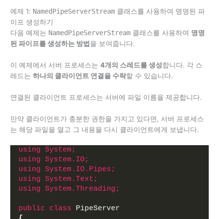
예제 1:
NamedPipeServerStream
클래스를 사용하여 명명된 파
이프 생성하기
다음 예제는
NamedPipeServerStream
클래스를 사용하여
명명
된 파이프를 생성하는 방법
을 보여줍니다.
이 예제에서 서버 프로세스는
4개의 스레드를 생성
합니다. 각 스
레드는
하나의 클라이언트 연결을 수락
할 수 있습니다.
연결된 클라이언트 프로세스는 서버에 파일 이름을 제공합니다.
만약 클라이언트가 충분한 권한을 가지고 있다면, 서버 프로세스
는 해당 파일을 열고 그 내용을 다시 클라이언트에게 보냅니다.
using 
System;
using 
System.IO;
using 
System.IO.Pipes;
using 
System.Text;
using 
System.Threading;
public
class
 PipeServer
{