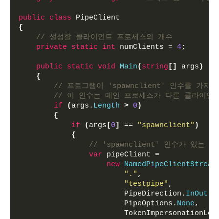
public
class
 PipeClient
{
// 생성할 클라이언트 프로세스의 개수
private
static
int
 numClients = 
4
;
public
static
void
Main
(
string
[]
 args
)
{
// 프로그램이 'spawnclient' 인수를 가
// 이 인수는 메인 프로세스가 다른 클라이언
if
(
args.
Length
>
0
)
{
if
(
args
[
0
]
 == 
"spawnclient"
)
{
// 'spawnclient' 인수가 
var
 pipeClient =
new
NamedPipeClientStream
"."
,                 
"testpipe"
,          
                        PipeDirection.
InOut
, 
                        PipeOptions.
None
,    
                        TokenImpersonationLev