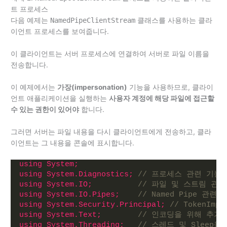
트 프로세스
다음 예제는
NamedPipeClientStream
클래스를 사용하는 클라
이언트 프로세스를 보여줍니다.
이 클라이언트는 서버 프로세스에 연결하여 서버로 파일 이름을
전송합니다.
이 예제에서는
가장(impersonation)
기능을 사용하므로, 클라이
언트 애플리케이션을 실행하는
사용자 계정에 해당 파일에 접근할
수 있는 권한이 있어야
합니다.
그러면 서버는 파일 내용을 다시 클라이언트에게 전송하고, 클라
이언트는 그 내용을 콘솔에 표시합니다.
using 
System;
using 
System.Diagnostics;
// 프로세스 관련 기능
using 
System.IO;
// 파일 및 스트림 관
using 
System.IO.Pipes;
// Named Pipe 관
using 
System.Security.Principal;
// TokenImp
using 
System.Text;
// 인코딩을 위해 추가
using 
System.Threading;
// 스레드 및 Sleep을