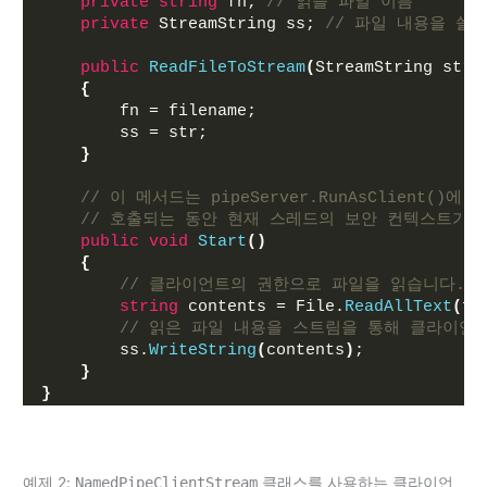
private
string
 fn; 
// 읽을 파일 이름
private
 StreamString ss; 
// 파일 내용을 쓸 스
public
ReadFileToStream
(
StreamString str,
{
        fn = filename;
        ss = str;
}
// 이 메서드는 pipeServer.RunAsClient()에
// 호출되는 동안 현재 스레드의 보안 컨텍스트가
public
void
Start
()
{
// 클라이언트의 권한으로 파일을 읽습니다.
string
 contents = File.
ReadAllText
(
fn
// 읽은 파일 내용을 스트림을 통해 클라이언
        ss.
WriteString
(
contents
)
;
}
}
예제 2:
NamedPipeClientStream
클래스를 사용하는 클라이언