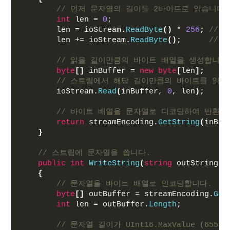
// 먼저 문자열의 길이를 2바이트로 읽습니다. (
int
 len = 
0
;
        len = ioStream.
ReadByte
()
 * 
256
; 
// 
        len += ioStream.
ReadByte
()
;      
// 
// 읽을 길이만큼의 바이트 배열을 생성합니다
byte
[]
 inBuffer = 
new
byte
[
len
]
;
// 스트림에서 해당 길이만큼의 바이트를 읽어
        ioStream.
Read
(
inBuffer, 
0
, len
)
;
// 바이트 배열을 문자열로 디코딩하여 반환합
return
 streamEncoding.
GetString
(
inBuf
}
// 스트림에 문자열을 씁니다.
public
int
WriteString
(
string
 outString
)
{
// 문자열을 바이트 배열로 인코딩합니다.
byte
[]
 outBuffer = streamEncoding.
Get
int
 len = outBuffer.
Length
;
// 문자열 길이가 UInt16.MaxValue (65