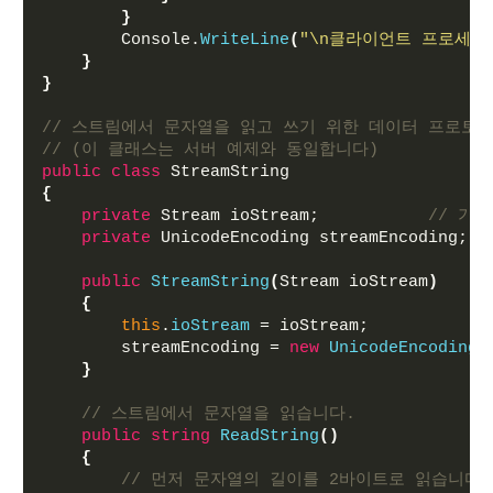
}
        Console.
WriteLine
(
"\n클라이언트 프로세스
}
}
// 스트림에서 문자열을 읽고 쓰기 위한 데이터 프로토
// (이 클래스는 서버 예제와 동일합니다)
public
class
 StreamString
{
private
 Stream ioStream;           
// 기본
private
 UnicodeEncoding streamEncoding; 
/
public
StreamString
(
Stream ioStream
)
{
this
.
ioStream
 = ioStream;
        streamEncoding = 
new
UnicodeEncoding
(
}
// 스트림에서 문자열을 읽습니다.
public
string
ReadString
()
{
// 먼저 문자열의 길이를 2바이트로 읽습니다. (