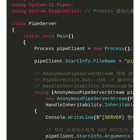
using 
System.IO.Pipes;
using 
System.Diagnostics;
// Process 클래스
class
 PipeServer
{
static
void
Main
()
{
        Process pipeClient = 
new
Process
()
; 
/
        pipeClient.
StartInfo
.
FileName
 = 
"pipe
// AnonymousPipeServerStream 객체 생성
// PipeDirection.Out: 서버 -> 클라
// HandleInheritability.Inheri
using
(
AnonymousPipeServerStream pipe
new
AnonymousPipeServerStream
(
Pip
            HandleInheritability.
Inheritable
)
{
            Console.
WriteLine
(
$
"[SERVER] 현재
// 자식 프로세스에게 서버 파이프의 클
            pipeClient.
StartInfo
.
Arguments
 =