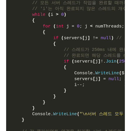
// 모든 서버 스레드가 작업을 완료할 때까지
// 'i'는 아직 완료되지 않은 스레드의 개수
while
(
i 
>
0
)
{
for
(
int
 j = 
0
; j 
<
 numThreads; j
{
if
(
servers
[
j
]
 != 
null
)
// 
{
// 스레드가 250ms 내에 완
// 완료되면 해당 스레드를 nu
if
(
servers
[
j
]
!.
Join
(
250
)
{
                        Console.
WriteLine
(
$
"
                        servers
[
j
]
 = 
null
; 
/
                        i--;               
/
}
}
}
}
        Console.
WriteLine
(
"\n서버 스레드 모두 소
}