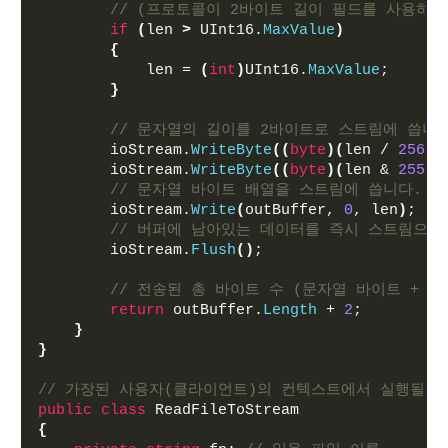
// (프로토콜이 2바이트 길이 필드를 사용하므
if
(
len 
>
 UInt16.
MaxValue
)
{
            len = 
(
int
)
UInt16.
MaxValue
;
}
// 문자열의 길이를 2바이트로 스트림에 씁니다. 
        ioStream.
WriteByte
((
byte
)(
len / 
256
))
        ioStream.
WriteByte
((
byte
)(
len & 
255
))
// 문자열 바이트 배열을 스트림에 씁니다.
        ioStream.
Write
(
outBuffer, 
0
, len
)
;
// 버퍼에 남아있는 데이터를 즉시 스트림으로
        ioStream.
Flush
()
;
// 전송된 총 바이트 수 (문자열 바이트 + 
return
 outBuffer.
Length
 + 
2
;
}
}
// 가장된 사용자(클라이언트)의 컨텍스트에서 실행될 
public
class
 ReadFileToStream
{