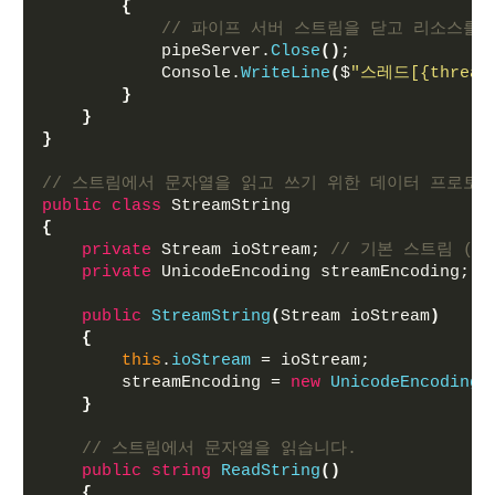
{
// 파이프 서버 스트림을 닫고 리소스를
            pipeServer.
Close
()
;
            Console.
WriteLine
(
$
"스레드[
{thread
}
}
}
// 스트림에서 문자열을 읽고 쓰기 위한 데이터 프로토
public
class
 StreamString
{
private
 Stream ioStream; 
// 기본 스트림 (Name
private
 UnicodeEncoding streamEncoding; 
/
public
StreamString
(
Stream ioStream
)
{
this
.
ioStream
 = ioStream;
        streamEncoding = 
new
UnicodeEncoding
(
}
// 스트림에서 문자열을 읽습니다.
public
string
ReadString
()
{