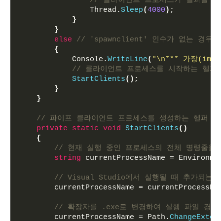
// 클라이언트 프로세스가 결과를 표
                Thread.
Sleep
(
4000
)
;
}
}
else
// 'spawnclient' 인수가 없는 
{
            Console.
WriteLine
(
"\n*** 가장(im
// 클라이언트 프로세스를 시작하는 헬퍼
StartClients
()
;
}
}
// 파이프 클라이언트 프로세스를 생성하는 헬퍼 함
private
static
void
StartClients
()
{
// 현재 실행 중인 프로세스의 전체 명령줄을 가져옵니
string
 currentProcessName = Environme
// Visual Studio에서 실행될 때 추가되
        currentProcessName = currentProcessNa
// 확장자를 .exe로 변경하여 실행 파일 경
        currentProcessName = Path.
ChangeExten