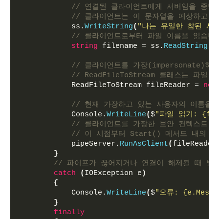
// 연결된 클라이언트에게 서버임을 증명
// 클라이언트는 이 문자열을 예상하고 
            ss.
WriteString
(
"나는 유일한 참된 서
// 클라이언트로부터 파일 이름을 읽습니
string
 filename = ss.
ReadString
()
// 클라이언트를 가장(impersonate
// ReadFileToStream 클래스는 파
            ReadFileToStream fileReader = 
new
// 현재 가장하고 있는 사용자의 이름을
            Console.
WriteLine
(
$
"파일 읽기: 
{fi
// 클라이언트를 가장한 보안 컨텍스트 내에서
// 이 시점부터 Start() 메서드 내
            pipeServer.
RunAsClient
(
fileReader
}
// 파이프가 끊어지거나 연결이 해제될 때 발생하
catch
(
IOException e
)
{
            Console.
WriteLine
(
$
"오류: 
{e.Messa
}
finally