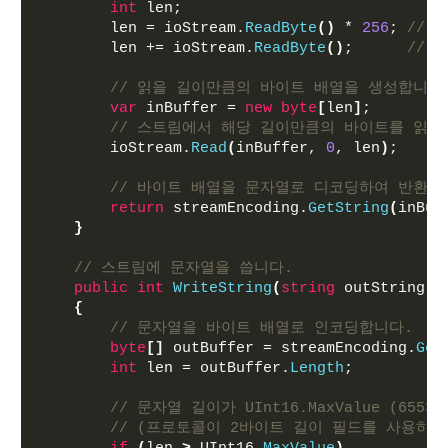
int
 len;
        len = ioStream.
ReadByte
()
 * 
256
; 
// 
        len += ioStream.
ReadByte
()
;      
// 
// 읽을 길이만큼의 바이트 배열을 생성합니다
var
 inBuffer = 
new
byte
[
len
]
;
// 스트림에서 해당 길이만큼의 바이트를 읽어
        ioStream.
Read
(
inBuffer, 
0
, len
)
;
// 바이트 배열을 문자열로 디코딩하여 반환합
return
 streamEncoding.
GetString
(
inBuf
}
// 스트림에 문자열을 씁니다.
public
int
WriteString
(
string
 outString
)
{
// 문자열을 바이트 배열로 인코딩합니다.
byte
[]
 outBuffer = streamEncoding.
Get
int
 len = outBuffer.
Length
;
// 문자열 길이가 UInt16.MaxValue (65
// (프로토콜이 2바이트 길이 필드를 사용하므