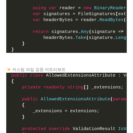
using
var
 reader = 
new
BinaryReader
(
f
var
 signatures = FileSignatures
[
ext
]
;
var
 headerBytes = reader.
ReadBytes
(
si
return
 signatures.
Any
(
signature =
>
            headerBytes.
Take
(
signature.
Length
}
}
커스텀 파일 검증 어트리뷰트
public
class
 AllowedExtensionsAttribute : Val
{
private
readonly
string
[]
 _extensions;
public
AllowedExtensionsAttribute
(
params
{
        _extensions = extensions;
}
protected
override
 ValidationResult 
IsVal