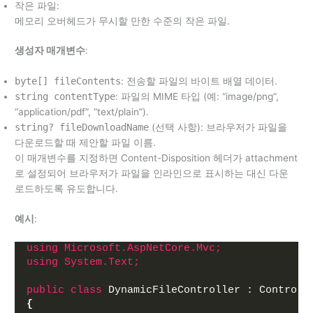
작은 파일:
메모리 오버헤드가 무시할 만한 수준의 작은 파일.
생성자 매개변수
:
byte[] fileContents
: 전송할 파일의 바이트 배열 데이터.
string contentType
: 파일의 MIME 타입 (예: “image/png”,
“application/pdf”, “text/plain”).
string? fileDownloadName
(선택 사항): 브라우저가 파일을
다운로드할 때 제안할 파일 이름.
이 매개변수를 지정하면 Content-Disposition 헤더가 attachment
로 설정되어 브라우저가 파일을 인라인으로 표시하는 대신 다운
로드하도록 유도합니다.
예시
:
using 
Microsoft.AspNetCore.Mvc;
using 
System.Text;
public
class
 DynamicFileController : Controll
{