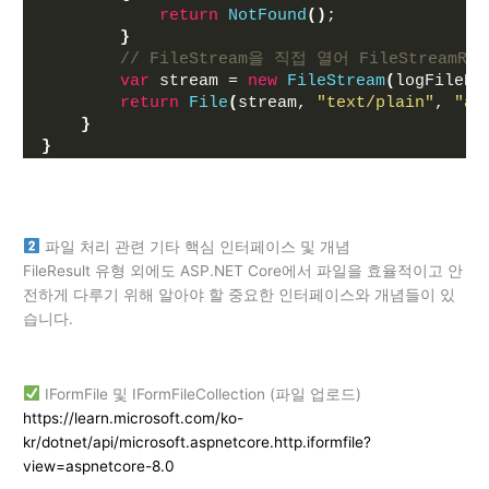
return
NotFound
()
;
}
// FileStream을 직접 열어 FileStreamRe
var
 stream = 
new
FileStream
(
logFilePa
return
File
(
stream, 
"text/plain"
, 
"ap
}
}
파일 처리 관련 기타 핵심 인터페이스 및 개념
FileResult 유형 외에도 ASP.NET Core에서 파일을 효율적이고 안
전하게 다루기 위해 알아야 할 중요한 인터페이스와 개념들이 있
습니다.
IFormFile 및 IFormFileCollection (파일 업로드)
https://learn.microsoft.com/ko-
kr/dotnet/api/microsoft.aspnetcore.http.iformfile?
view=aspnetcore-8.0