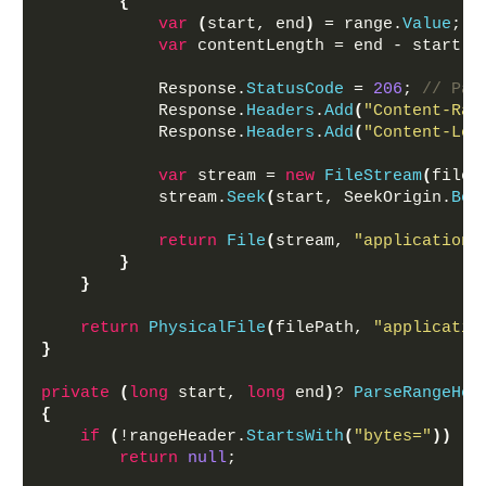
{
var
(
start, end
)
 = range.
Value
;
var
 contentLength = end - start +
            Response.
StatusCode
 = 
206
; 
// Par
            Response.
Headers
.
Add
(
"Content-Ran
            Response.
Headers
.
Add
(
"Content-Len
var
 stream = 
new
FileStream
(
fileP
            stream.
Seek
(
start, SeekOrigin.
Beg
return
File
(
stream, 
"application/
}
}
return
PhysicalFile
(
filePath, 
"applicatio
}
private
(
long
 start, 
long
 end
)
? 
ParseRangeHea
{
if
(
!rangeHeader.
StartsWith
(
"bytes="
))
return
null
;