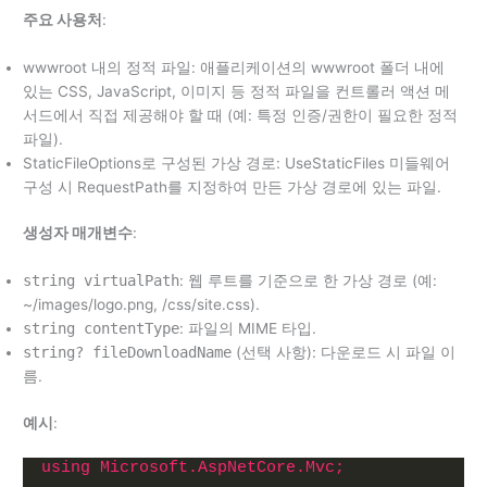
주요 사용처
:
wwwroot 내의 정적 파일: 애플리케이션의 wwwroot 폴더 내에
있는 CSS, JavaScript, 이미지 등 정적 파일을 컨트롤러 액션 메
서드에서 직접 제공해야 할 때 (예: 특정 인증/권한이 필요한 정적
파일).
StaticFileOptions로 구성된 가상 경로: UseStaticFiles 미들웨어
구성 시 RequestPath를 지정하여 만든 가상 경로에 있는 파일.
생성자 매개변수
:
string virtualPath
: 웹 루트를 기준으로 한 가상 경로 (예:
~/images/logo.png, /css/site.css).
string contentType
: 파일의 MIME 타입.
string? fileDownloadName
(선택 사항): 다운로드 시 파일 이
름.
예시
:
using 
Microsoft.AspNetCore.Mvc;