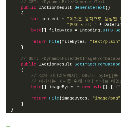
// GET: /DynamicFile/GenerateText
public
 IActionResult 
GenerateText
()
{
var
 content = 
"이것은 동적으로 생성된 텍스
"현재 시간: "
 + DateTime
byte
[]
 fileBytes = Encoding.
UTF8
.
GetB
return
File
(
fileBytes, 
"text/plain"
, 
}
// GET: /DynamicFile/GetImageFromDatabase
public
 IActionResult 
GetImageFromDatabase
{
// 실제 시나리오에서는 DB에서 byte[]를 
// 여기서는 예시를 위해 더미 바이트 배열을
byte
[]
 imageBytes = 
new
byte
[]
{
/* 
return
File
(
imageBytes, 
"image/png"
, 
}
}