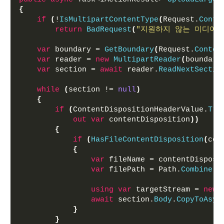
{
if
(
!
IsMultipartContentType
(
Request.
Conte
return
BadRequest
(
"지원하지 않는 미디어 
var
 boundary = 
GetBoundary
(
Request.
Conten
var
 reader = 
new
MultipartReader
(
boundary
var
 section = 
await
 reader.
ReadNextSectio
while
(
section != 
null
)
{
if
(
ContentDispositionHeaderValue.
Try
out
var
 contentDisposition
))
{
if
(
HasFileContentDisposition
(
con
{
var
 fileName = contentDisposi
var
 filePath = Path.
Combine
(
"
using
var
 targetStream = 
new
await
 section.
Body
.
CopyToAsyn
}
}