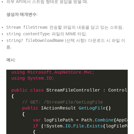
외부 API에서 스트림 형태로 응답을 받을 때.
생성자 매개변수
:
Stream fileStream
: 전송할 파일의 내용을 담고 있는 스트림.
string contentType
: 파일의 MIME 타입.
string? fileDownloadName
(선택 사항): 다운로드 시 파일 이
름.
예시
:
using 
Microsoft.AspNetCore.Mvc;
using 
System.IO;
public
class
 StreamFileController : Controlle
{
// GET: /StreamFile/GetLogFile
public
 IActionResult 
GetLogFile
()
{
var
 logFilePath = Path.
Combine
(
AppCon
if
(
!System.
IO
.
File
.
Exists
(
logFilePat
{