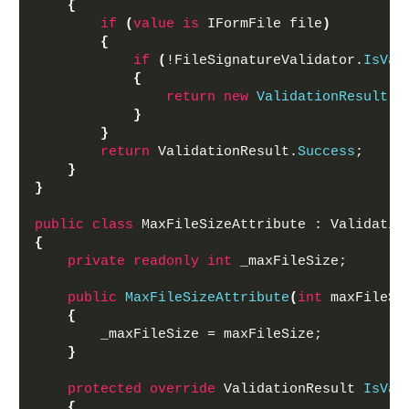
{
if
(
value
is
 IFormFile file
)
{
if
(
!FileSignatureValidator.
IsVal
{
return
new
ValidationResult
(
"
}
}
return
 ValidationResult.
Success
;
}
}
public
class
 MaxFileSizeAttribute : Validatio
{
private
readonly
int
 _maxFileSize;
public
MaxFileSizeAttribute
(
int
 maxFileSi
{
        _maxFileSize = maxFileSize;
}
protected
override
 ValidationResult 
IsVal
{