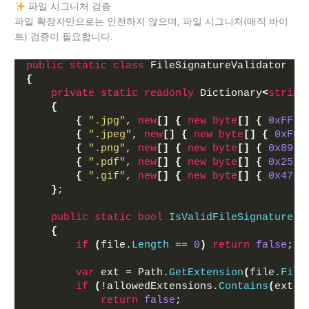
파일 시그니처 검증
파일 확장자만으로는 안전하지 않으며, 파일 시그니처(매직 바이
트) 검증이 필요합니다.
public
static
class
 FileSignatureValidator
{
private
static
readonly
 Dictionary
<
string
{
{
".jpg"
, 
new
[]
{
new
byte
[]
{
0xFF
, 
{
".jpeg"
, 
new
[]
{
new
byte
[]
{
0xFF
,
{
".png"
, 
new
[]
{
new
byte
[]
{
0x89
, 
{
".pdf"
, 
new
[]
{
new
byte
[]
{
0x25
, 
{
".gif"
, 
new
[]
{
new
byte
[]
{
0x47
, 
}
;
public
static
bool
IsValidFileSignature
(
I
{
if
(
file.
Length
 == 
0
)
return
false
;
var
 ext = Path.
GetExtension
(
file.
File
if
(
!allowedExtensions.
Contains
(
ext
)
 
return
false
;