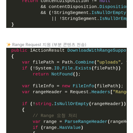
return
 contentDisposition != 
null
           && contentDisposition.
DispositionT
           && 
(
!StringSegment.
IsNullOrEmpty
(
c
               || !StringSegment.
IsNullOrEmpt
}
Range Request 지원 (부분 콘텐츠 전송)
public
 IActionResult 
DownloadWithRangeSupport
{
var
 filePath = Path.
Combine
(
"uploads"
, fi
if
(
!System.
IO
.
File
.
Exists
(
filePath
))
return
NotFound
()
;
var
 fileInfo = 
new
FileInfo
(
filePath
)
;
var
 rangeHeader = Request.
Headers
[
"Range"
if
(
!
string
.
IsNullOrEmpty
(
rangeHeader
))
{
// Range 요청 처리
var
 range = 
ParseRangeHeader
(
rangeHea
if
(
range.
HasValue
)