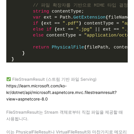
// 파일 확장자를 기반으로 MIME 타입 결정 
string
 contentType;
var
 ext = Path.
GetExtension
(
fileName
)
if
(
ext == 
".pdf"
)
 contentType = 
"app
else
if
(
ext == 
".jpg"
 || ext == 
".jp
else
 contentType = 
"application/octet
return
PhysicalFile
(
filePath, content
}
}
FileStreamResult (스트림 기반 파일 Serving)
https://learn.microsoft.com/ko-
kr/dotnet/api/microsoft.aspnetcore.mvc.filestreamresult?
view=aspnetcore-8.0
FileStreamResult는 Stream 객체로부터 직접 파일을 제공할 때
사용됩니다.
이는 PhysicalFileResult나 VirtualFileResult와 마찬가지로 메모리