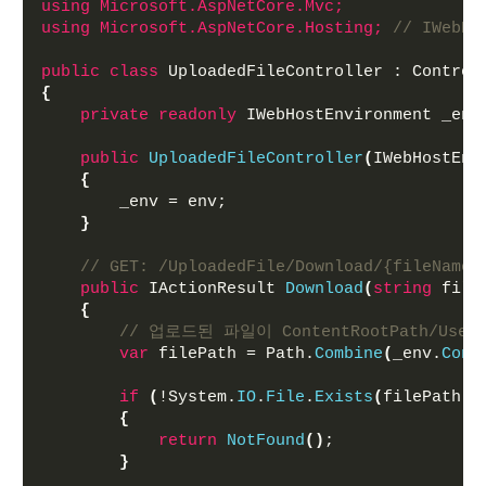
using 
Microsoft.AspNetCore.Mvc;
using 
Microsoft.AspNetCore.Hosting;
// IWebH
public
class
 UploadedFileController : Control
{
private
readonly
 IWebHostEnvironment _env
public
UploadedFileController
(
IWebHostEnv
{
        _env = env;
}
// GET: /UploadedFile/Download/{fileName}
public
 IActionResult 
Download
(
string
 file
{
// 업로드된 파일이 ContentRootPath/Us
var
 filePath = Path.
Combine
(
_env.
Cont
if
(
!System.
IO
.
File
.
Exists
(
filePath
))
{
return
NotFound
()
;
}