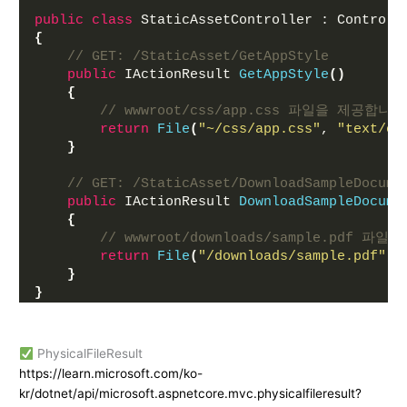
public
class
 StaticAssetController : Controll
{
// GET: /StaticAsset/GetAppStyle
public
 IActionResult 
GetAppStyle
()
{
// wwwroot/css/app.css 파일을 제공합니다
return
File
(
"~/css/app.css"
, 
"text/cs
}
// GET: /StaticAsset/DownloadSampleDocume
public
 IActionResult 
DownloadSampleDocume
{
// wwwroot/downloads/sample.pdf 
return
File
(
"/downloads/sample.pdf"
, 
}
}
PhysicalFileResult
https://learn.microsoft.com/ko-
kr/dotnet/api/microsoft.aspnetcore.mvc.physicalfileresult?