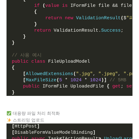
if
(
value
is
 IFormFile file && file.
L
{
return
new
ValidationResult
(
$
"파일
}
return
 ValidationResult.
Success
;
}
}
// 사용 예시
public
class
 FileUploadModel
{
[
AllowedExtensions
(
".jpg"
, 
".jpeg"
, 
".png
[
MaxFileSize
(
5
 * 
1024
 * 
1024
)]
// 5MB
public
 IFormFile UploadedFile 
{
get
; 
set
;
}
대용량 파일 처리 최적화
스트리밍 업로드
[
HttpPost
]
[
DisableFormValueModelBinding
]
public
async
 Task
<
IActionResult
>
UploadLargeF