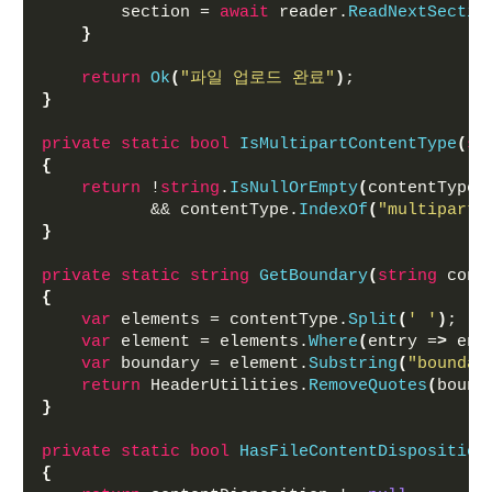
        section = 
await
 reader.
ReadNextSectio
}
return
Ok
(
"파일 업로드 완료"
)
;
}
private
static
bool
IsMultipartContentType
(
st
{
return
 !
string
.
IsNullOrEmpty
(
contentType
)
           && contentType.
IndexOf
(
"multipart/
}
private
static
string
GetBoundary
(
string
 cont
{
var
 elements = contentType.
Split
(
' '
)
;
var
 element = elements.
Where
(
entry =
>
 ent
var
 boundary = element.
Substring
(
"boundar
return
 HeaderUtilities.
RemoveQuotes
(
bound
}
private
static
bool
HasFileContentDisposition
{