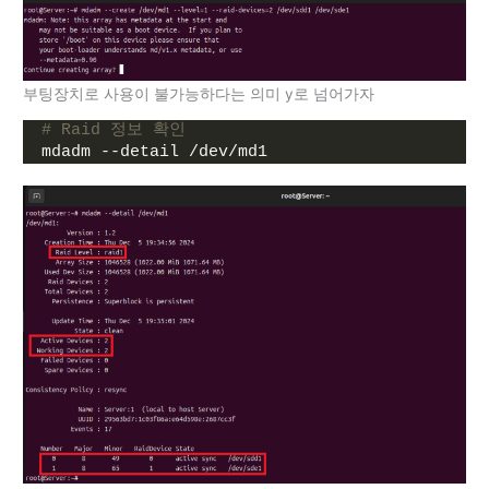
부팅장치로 사용이 불가능하다는 의미 y로 넘어가자
# Raid 정보 확인
mdadm --detail /dev/md1