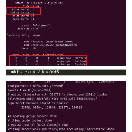
mkfs.ext4 /dev/md5