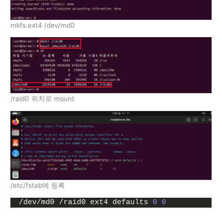
mkfs.ext4 /dev/md0
/raid0 위치로 mount
/etc/fstab에 등록
/dev/md0 /raid0 ext4 defaults 
0
0