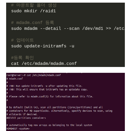
# 마운트할 폴더 생성
sudo mkdir /raid1
# mdadm.conf 등록
sudo mdadm --detail --scan /dev/md1 >> /etc/m
# 업데이트
sudo update-initramfs -u
#등록 확인 
cat /etc/mdadm/mdadm.conf