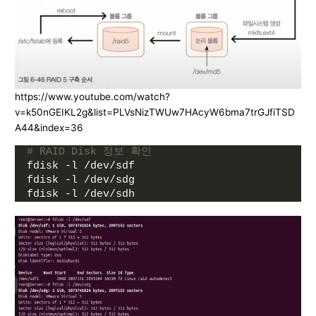
https://www.youtube.com/watch?
v=k50nGEIKL2g&list=PLVsNizTWUw7HAcyW6bma7trGJfiTSD
A44&index=36
# RAID Disk 정보 확인
fdisk -l /dev/sdf
fdisk -l /dev/sdg
fdisk -l /dev/sdh