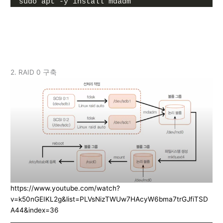
sudo apt -y install mdadm
2. RAID 0 구축
https://www.youtube.com/watch?
v=k50nGEIKL2g&list=PLVsNizTWUw7HAcyW6bma7trGJfiTSD
A44&index=36