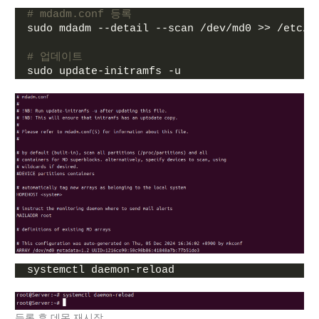
# mdadm.conf 등록
sudo mdadm --detail --scan /dev/md0 >> /etc/m
# 업데이트
sudo update-initramfs -u
systemctl daemon-reload
등록 후 데몬 재시작