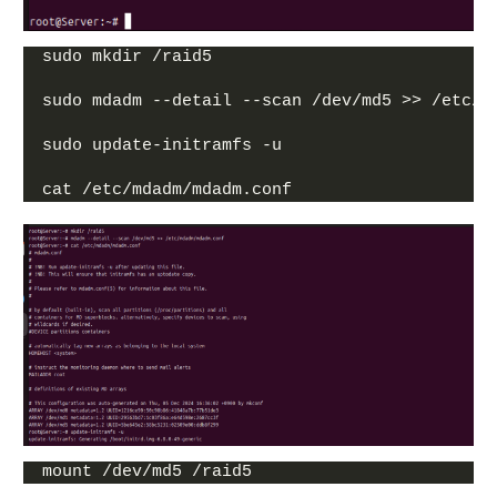
sudo mkdir /raid5
sudo mdadm --detail --scan /dev/md5 >> /etc/m
sudo update-initramfs -u
cat /etc/mdadm/mdadm.conf
mount /dev/md5 /raid5