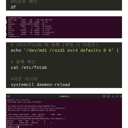
#마운트 확인
df
# /etc/fstab 에 등록 (부팅 시 마운트)
echo 
'/dev/md1 /raid1 ext4 defaults 0 0'
 | su
# 등록 확인
cat /etc/fstab
#데몬 재시작
systemctl daemon-reload