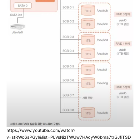
https://www.youtube.com/watch?
v=stRWo6sPGyI&list=PLVsNizTWUw7HAcyW6bma7trGJfiTSD