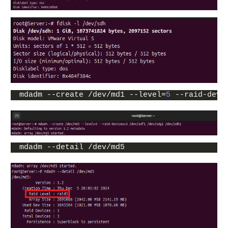
mdadm --create /dev/md1 --level=
5
 --raid-devi
mdadm --detail /dev/md5