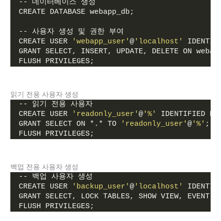
-- 데이터베이스 생성
CREATE DATABASE webapp_db;
-- 사용자 생성 및 권한 부여
CREATE USER 
'webapp_user'
@
'localhost'
 IDENTIF
GRANT SELECT, INSERT, UPDATE, DELETE ON webap
FLUSH PRIVILEGES;
읽기 전용 사용자 생성
-- 읽기 전용 사용자
CREATE USER 
'readonly_user'
@
'%'
 IDENTIFIED BY
GRANT SELECT ON *.* TO 
'readonly_user'
@
'%'
;
FLUSH PRIVILEGES;
백업 전용 사용자 생성
-- 백업 사용자 생성
CREATE USER 
'backup_user'
@
'localhost'
 IDENTIF
GRANT SELECT, LOCK TABLES, SHOW VIEW, EVENT, 
FLUSH PRIVILEGES;