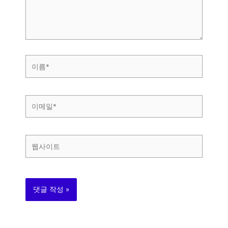
세
요...
이
름
*
이
메
일
*
웹
사
이
트