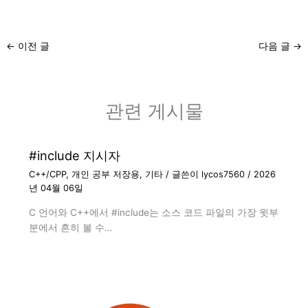
←
이전 글
다음 글
→
관련 게시물
#include 지시자
C++/CPP
,
개인 공부 저장용
,
기타
/ 글쓴이
lycos7560
/
2026
년 04월 06일
C 언어와 C++에서 #include는 소스 코드 파일의 가장 윗부
분에서 흔히 볼 수…