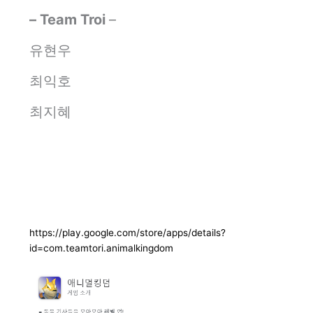
– Team Troi
–
유현우
최익호
최지혜
https://play.google.com/store/apps/details?
id=com.teamtori.animalkingdom