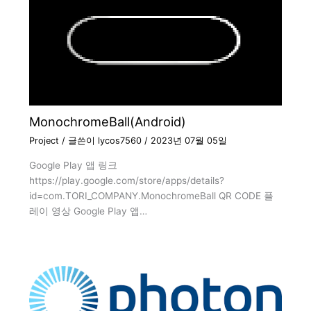
MonochromeBall(Android)
Project
/ 글쓴이
lycos7560
/
2023년 07월 05일
Google Play 앱 링크
https://play.google.com/store/apps/details?
id=com.TORI_COMPANY.MonochromeBall QR CODE 플
레이 영상 Google Play 앱…