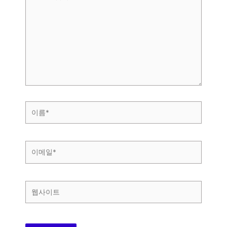
기
에
입
력
하
세
요...
이
름
*
이
메
일
*
웹
사
이
트