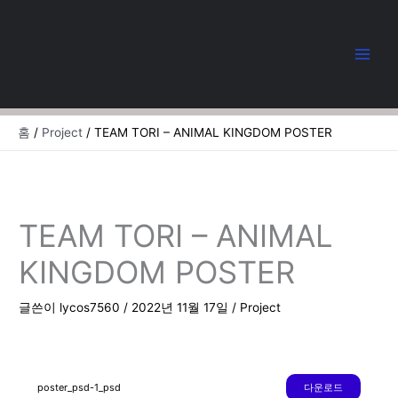
콘
텐
츠
로
건
너
뛰
홈
Project
TEAM TORI – ANIMAL KINGDOM POSTER
기
TEAM TORI – ANIMAL
KINGDOM POSTER
글쓴이
lycos7560
/
2022년 11월 17일
/
Project
poster_psd-1_psd
다운로드