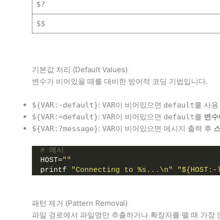
$?
$$
기본값 처리 (Default Values)
변수가 비어있을 때를 대비한 방어적 코딩 기법입니다.
:
이 비어있으면
를 사용
${VAR:-default}
VAR
default
:
이 비어있으면
를
변수
${VAR:=default}
VAR
default
:
이 비어있으면 메시지 출력 후
${VAR:?message}
VAR
# 예시
HOST
=
""
printf 
"Connecting to %s...\n"
"${HOST:-
패턴 제거 (Pattern Removal)
파일 경로에서 파일명만 추출하거나 확장자를 뗄 때 가장 