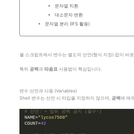
문자열 치환
대소문자 변환
문자열 분리 (IFS 활용)
쉘 스크립트에서 변수는 별도의 선언(형식 지정) 없이 바로
특히
공백
과
따옴표
사용법이 핵심입니다.
변수 선언과 사용 (Variables)
Shell 변수는 선언 시 타입을 지정하지 않으며,
공백
에 매
# 선언: = 앞뒤 공백 금지 (필수!)
NAME
=
"lycos7560"
COUNT
=
42