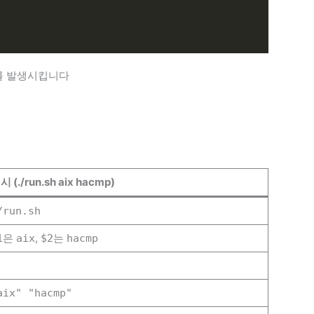
를 발생시킵니다
시 (./run.sh aix hacmp)
/run.sh
은
,
는
1
aix
$2
hacmp
aix" "hacmp"