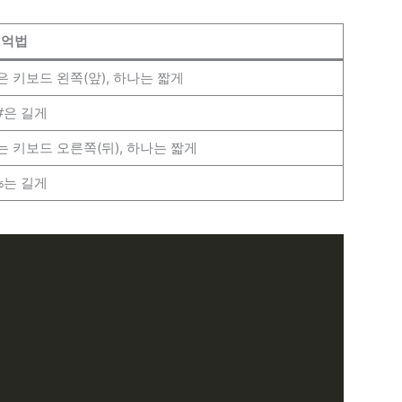
기억법
은 키보드 왼쪽(앞), 하나는 짧게
은 길게
#
는 키보드 오른쪽(뒤), 하나는 짧게
는 길게
%