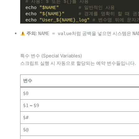
# 사용: $ 또는 ${}를 사용
echo 
"$NAME"
# 일반적인 사용
echo 
"${NAME}"
# 경계를 명확히 할 때 권
echo 
"User_${NAME}_log"
# 변수명 뒤에 문자
주의:
처럼 공백을 넣으면 시스템은
NAME = value
NA
특수 변수 (Special Variables)
스크립트 실행 시 자동으로 할당되는 예약 변수들입니다.
변수
$0
~
$1
$9
$#
$@