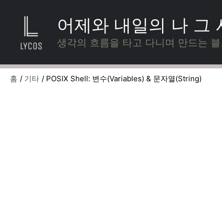
콘
텐
어제와 내일의 나 그
츠
로
생각의 흐름을 타고 다니며 만드는 
건
너
뛰
홈
기타
POSIX Shell: 변수(Variables) & 문자열(String)
기