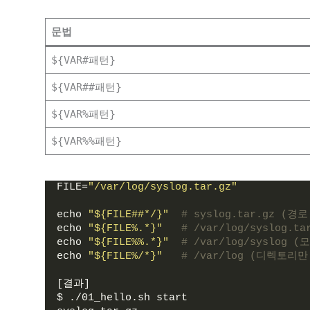
문법
${VAR#패턴}
${VAR##패턴}
${VAR%패턴}
${VAR%%패턴}
FILE
=
"/var/log/syslog.tar.gz"
echo 
"${FILE##*/}"
# syslog.tar.gz (경
echo 
"${FILE%.*}"
# /var/log/syslog.
echo 
"${FILE%%.*}"
# /var/log/syslog
echo 
"${FILE%/*}"
# /var/log (디렉토리
[결과]
$ ./01_hello.sh start