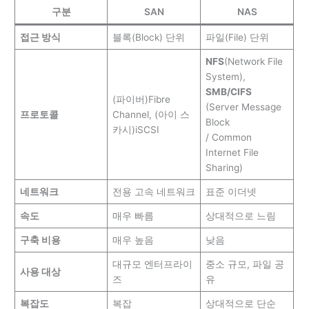
구분
SAN
NAS
접근 방식
블록(Block) 단위
파일(File) 단위
NFS
(Network File
System),
SMB/CIFS
(파이버)Fibre
(Server Message
프로토콜
Channel, (아이 스
Block
카시)iSCSI
/ Common
Internet File
Sharing)
네트워크
전용 고속 네트워크
표준 이더넷
속도
매우 빠름
상대적으로 느림
구축 비용
매우 높음
낮음
대규모 엔터프라이
중소 규모, 파일 공
사용 대상
즈
유
복잡도
복잡
상대적으로 단순