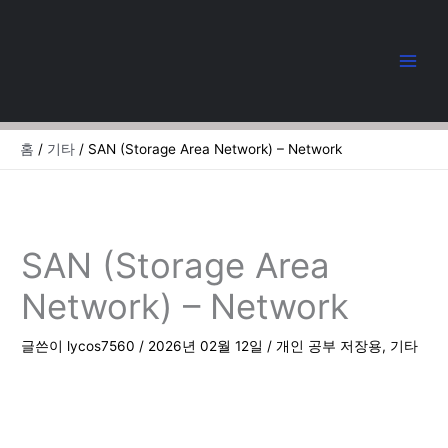
콘
텐
츠
로
건
너
뛰
홈
기타
SAN (Storage Area Network) – Network
기
SAN (Storage Area
Network) – Network
글쓴이
lycos7560
/
2026년 02월 12일
/
개인 공부 저장용
,
기타