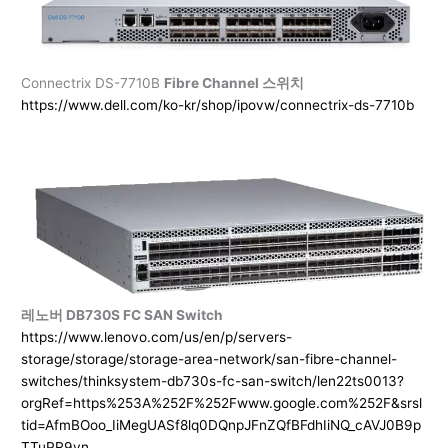
Connectrix DS-7710B
Fibre Channel 스위치
https://www.dell.com/ko-kr/shop/ipovw/connectrix-ds-7710b
레노버 DB730S FC SAN Switch
https://www.lenovo.com/us/en/p/servers-
storage/storage/storage-area-network/san-fibre-channel-
switches/thinksystem-db730s-fc-san-switch/len22ts0013?
orgRef=https%253A%252F%252Fwww.google.com%252F&srsl
tid=AfmBOoo_IiMegUASf8lq0DQnpJFnZQfBFdhIiNQ_cAVJ0B9p
TTuPR9yn