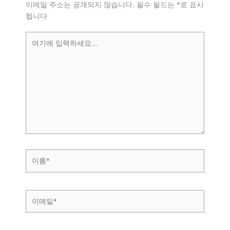
이메일 주소는 공개되지 않습니다.
필수 필드는
*
로 표시
됩니다
여
기
에
입
력
하
세
요...
이
름
*
이
메
일
*