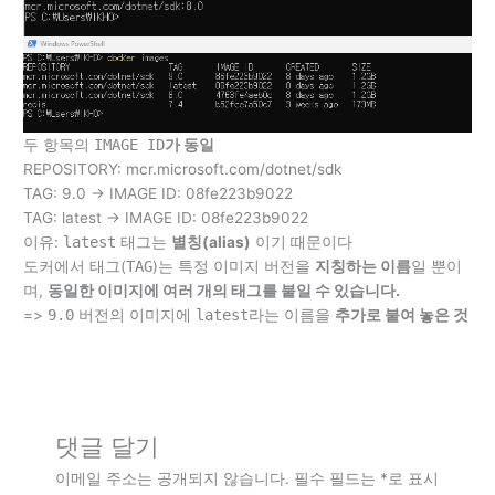
두 항목의
IMAGE ID
가 동일
REPOSITORY: mcr.microsoft.com/dotnet/sdk
TAG: 9.0 → IMAGE ID: 08fe223b9022
TAG: latest → IMAGE ID: 08fe223b9022
이유:
latest
태그는
별칭(alias)
이기 때문이다
도커에서 태그(
TAG
)는 특정 이미지 버전을
지칭하는 이름
일 뿐이
며,
동일한 이미지에 여러 개의 태그를 붙일 수 있습니다.
=>
9.0
버전의 이미지에
latest
라는 이름을
추가로 붙여 놓은 것
댓글 달기
이메일 주소는 공개되지 않습니다.
필수 필드는
*
로 표시