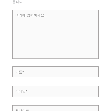
됩니다
여
기
에
입
력
하
세
요...
이
름
*
이
메
일
*
웹