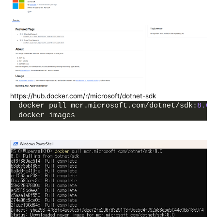
https://hub.docker.com/r/microsoft/dotnet-sdk
docker pull mcr.microsoft.com/dotnet/sdk:
8.0
docker images