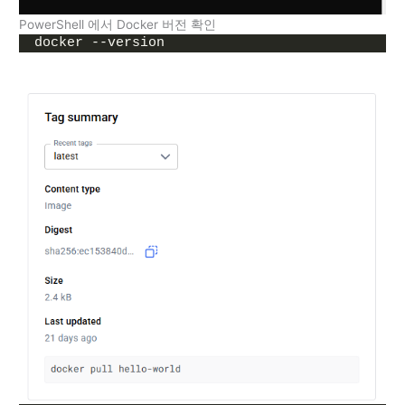
PowerShell 에서 Docker 버전 확인
docker --version