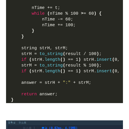
        nTime += t;
while
(
nTime % 100 
>
= 60
)
{
            nTime -= 60;
            nTime += 100;
}
}
    string strH, strM;
    strH = 
to_string
(
result / 100
)
;
if
(
strH.
length
()
 == 1
)
 strH.
insert
(
0, 
"0
    strM = 
to_string
(
result % 100
)
;
if
(
strM.
length
()
 == 1
)
 strM.
insert
(
0, 
"0
    answer = strH + 
":"
 + strM;
return
 answer;
}