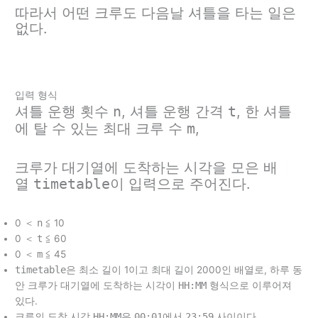
따라서 어떤 크루도 다음날 셔틀을 타는 일은
없다.
입력 형식
셔틀 운행 횟수
n
, 셔틀 운행 간격
t
, 한 셔틀
에 탈 수 있는 최대 크루 수
m
,
크루가 대기열에 도착하는 시각을 모은 배
열
timetable
이 입력으로 주어진다.
0 ＜
n
≦ 10
0 ＜
t
≦ 60
0 ＜
m
≦ 45
timetable
은 최소 길이 1이고 최대 길이 2000인 배열로, 하루 동
안 크루가 대기열에 도착하는 시각이
HH:MM
형식으로 이루어져
있다.
크루의 도착 시각
HH:MM
은
00:01
에서
23:59
사이이다.