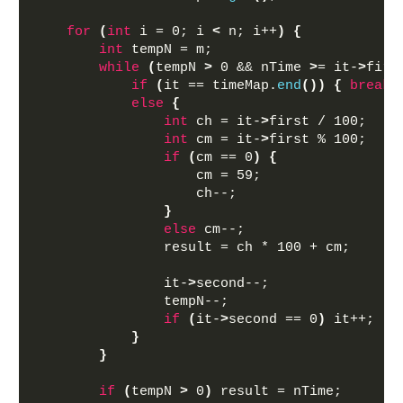
for
(
int
 i = 0; i 
<
 n; i++
)
{
int
 tempN = m;
while
(
tempN 
>
 0 && nTime 
>
= it-
>
firs
if
(
it == timeMap.
end
())
{
break
;
else
{
int
 ch = it-
>
first / 100;
int
 cm = it-
>
first % 100;
if
(
cm == 0
)
{
                    cm = 59;
                    ch--;
}
else
 cm--;
                result = ch * 100 + cm;
                it-
>
second--;
                tempN--;
if
(
it-
>
second == 0
)
 it++;
}
}
if
(
tempN 
>
 0
)
 result = nTime;