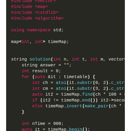
#include <vector>
#include <map>
#include <cstdlib>
#include <algorithm>
using
namespace
 std;
map
<
int
, 
int
>
 timeMap;
string 
solution
(
int
 n, 
int
 t, 
int
 m, vector
<
s
    string answer = 
""
;
int
 result = 0;
for
(
auto
 &it : timetable
)
{
int
 ch = 
atoi
(
it.
substr
(
0, 2
)
.
c_str
()
int
 cm = 
atoi
(
it.
substr
(
3, 2
)
.
c_str
()
auto
 it2 = timeMap.
find
(
ch * 100 + cm
if
(
it2 != timeMap.
end
())
 it2-
>
second
else
 timeMap.
insert
(
make_pair
(
ch * 10
}
int
 nTime = 900;
auto
 it = timeMap.
begin
()
;