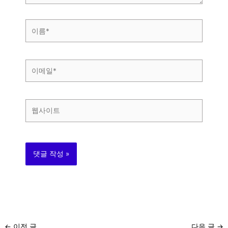
이
름
*
이
메
일
*
웹
사
이
트
←
이전 글
다음 글
→