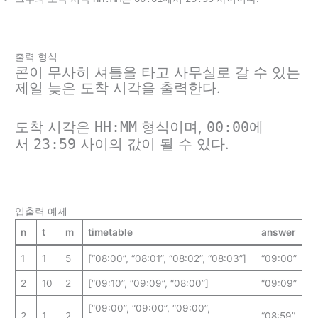
출력 형식
콘이 무사히 셔틀을 타고 사무실로 갈 수 있는
제일 늦은 도착 시각을 출력한다.
도착 시각은
HH:MM
형식이며,
00:00
에
서
23:59
사이의 값이 될 수 있다.
입출력 예제
n
t
m
timetable
answer
1
1
5
[“08:00”, “08:01”, “08:02”, “08:03”]
“09:00”
2
10
2
[“09:10”, “09:09”, “08:00”]
“09:09”
[“09:00”, “09:00”, “09:00”,
2
1
2
“08:59”