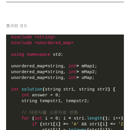
통과된 코드
#include <string>
#include <unordered_map>
using
namespace
 std;
unordered_map
<
string, 
int
>
 mMap1;
unordered_map
<
string, 
int
>
 mMap2;
unordered_map
<
string, 
int
>
 uMap;
int
solution
(
string str1, string str2
)
{
int
 answer = 0;
    string tempstr1, tempstr2;
// 대문자를 소문자로 변환
for
(
int
 i = 0; i 
<
 str1.
length
()
; i++
)
{
if
(
str1
[
i
]
>
= 
'A'
 && str1
[
i
]
<
= 
'Z'
)