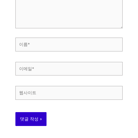
하
세
요...
이
름
*
이
메
일
*
웹
사
이
트