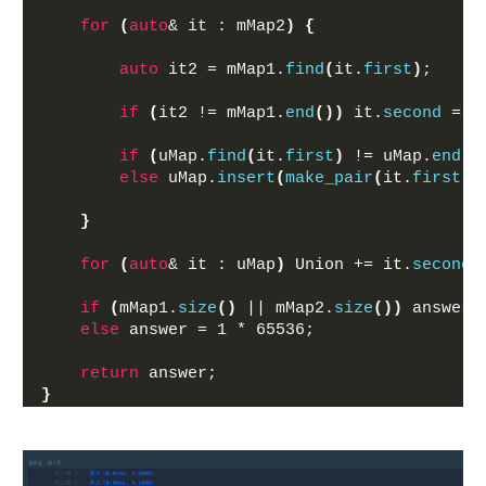
for
(
auto
& it : mMap2
)
{
auto
 it2 = mMap1.
find
(
it.
first
)
;
if
(
it2 != mMap1.
end
())
 it.
second
 = 
m
if
(
uMap.
find
(
it.
first
)
 != uMap.
end
()
else
 uMap.
insert
(
make_pair
(
it.
first
, 
}
for
(
auto
& it : uMap
)
 Union += it.
second
;
if
(
mMap1.
size
()
 || mMap2.
size
())
 answer 
else
 answer = 1 * 65536;
return
 answer;
}