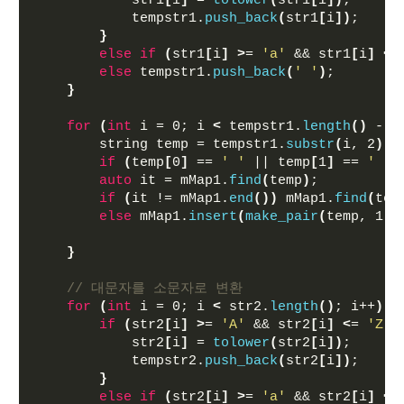
            str1
[
i
]
 = 
tolower
(
str1
[
i
])
;
            tempstr1.
push_back
(
str1
[
i
])
;
}
else
if
(
str1
[
i
]
>
= 
'a'
 && str1
[
i
]
<
=
else
 tempstr1.
push_back
(
' '
)
;
}
for
(
int
 i = 0; i 
<
 tempstr1.
length
()
 - 1
        string temp = tempstr1.
substr
(
i, 2
)
;
if
(
temp
[
0
]
 == 
' '
 || temp
[
1
]
 == 
' '
)
auto
 it = mMap1.
find
(
temp
)
;
if
(
it != mMap1.
end
())
 mMap1.
find
(
tem
else
 mMap1.
insert
(
make_pair
(
temp, 1
))
}
// 대문자를 소문자로 변환
for
(
int
 i = 0; i 
<
 str2.
length
()
; i++
)
{
if
(
str2
[
i
]
>
= 
'A'
 && str2
[
i
]
<
= 
'Z'
)
            str2
[
i
]
 = 
tolower
(
str2
[
i
])
;
            tempstr2.
push_back
(
str2
[
i
])
;
}
else
if
(
str2
[
i
]
>
= 
'a'
 && str2
[
i
]
<
=