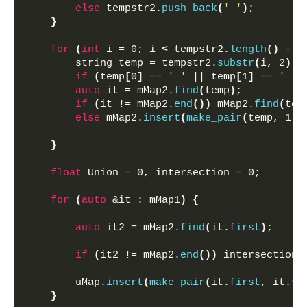
else
 tempstr2.
push_back
(
' '
)
;
}
for
(
int
 i = 0; i 
<
 tempstr2.
length
()
 - 1
        string temp = tempstr2.
substr
(
i, 2
)
;
if
(
temp
[
0
]
 == 
' '
 || temp
[
1
]
 == 
' '
)
auto
 it = mMap2.
find
(
temp
)
;
if
(
it != mMap2.
end
())
 mMap2.
find
(
tem
else
 mMap2.
insert
(
make_pair
(
temp, 1
))
}
float
 Union = 0, intersection = 0;
for
(
auto
 &it : mMap1
)
{
auto
 it2 = mMap2.
find
(
it.
first
)
;
if
(
it2 != mMap2.
end
())
 intersection 
        uMap.
insert
(
make_pair
(
it.
first
, it.
se
}