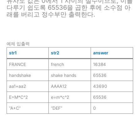
유사도 값은 0에서 1 사이의 실수이므로, 이를
다루기 쉽도록 65536을 곱한 후에 소수점 아
래를 버리고 정수부만 출력한다.
예제 입출력
str1
str2
answer
FRANCE
french
16384
handshake
shake hands
65536
aa1+aa2
AAAA12
43690
E=M*C^2
e=m*c^2
65536
“A+C”
“DEF”
0