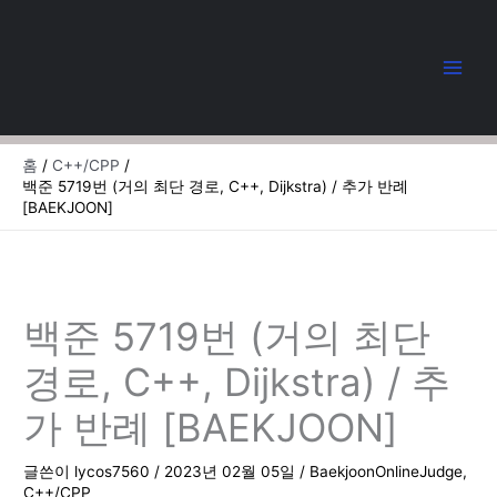
콘
텐
츠
로
건
너
뛰
홈
C++/CPP
기
백준 5719번 (거의 최단 경로, C++, Dijkstra) / 추가 반례
[BAEKJOON]
백준 5719번 (거의 최단
경로, C++, Dijkstra) / 추
가 반례 [BAEKJOON]
글쓴이
lycos7560
/
2023년 02월 05일
/
BaekjoonOnlineJudge
,
C++/CPP