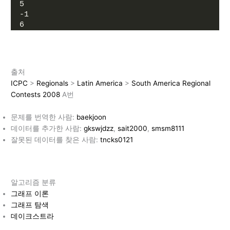
5
-1
6
출처
ICPC
>
Regionals
>
Latin America
>
South America Regional
Contests 2008
A번
문제를 번역한 사람:
baekjoon
데이터를 추가한 사람:
gkswjdzz
,
sait2000
,
smsm8111
잘못된 데이터를 찾은 사람:
tncks0121
알고리즘 분류
그래프 이론
그래프 탐색
데이크스트라