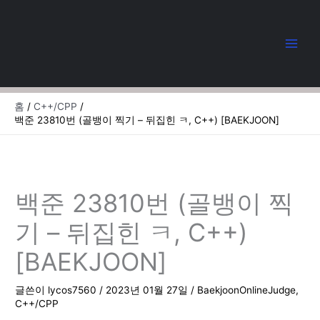
콘
텐
츠
로
건
너
뛰
홈
C++/CPP
기
백준 23810번 (골뱅이 찍기 – 뒤집힌 ㅋ, C++) [BAEKJOON]
백준 23810번 (골뱅이 찍
기 – 뒤집힌 ㅋ, C++)
[BAEKJOON]
글쓴이
lycos7560
/
2023년 01월 27일
/
BaekjoonOnlineJudge
,
C++/CPP