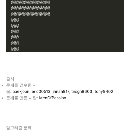
@@@@@@@@@@@@@@@
@@@@@@@@@@@@@@@
@@@@@@@@@@@@@@@
@@@
@@@
@@@
@@@
@@@
@@@
출처
문제를 검수한 사
람:
baekjoon
,
eric00513
,
jhnah917
,
tnsgh9603
,
tony9402
문제를 만든 사람:
MenOfPassion
알고리즘 분류