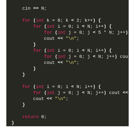
    cin 
>>
 N;
for
(
int
 k = 0; k 
<
 2; k++
)
{
for
(
int
 i = 0; i 
<
 N; i++
)
{
for
(
int
 j = 0; j 
<
 5 * N; j++
)
 c
            cout 
<<
"\n"
;
}
for
(
int
 i = 0; i 
<
 N; i++
)
{
for
(
int
 j = 0; j 
<
 N; j++
)
 cout 
            cout 
<<
"\n"
;
}
}
for
(
int
 i = 0; i 
<
 N; i++
)
{
for
(
int
 j = 0; j 
<
 N; j++
)
 cout 
<<
'
        cout 
<<
"\n"
;
}
return
 0;
}