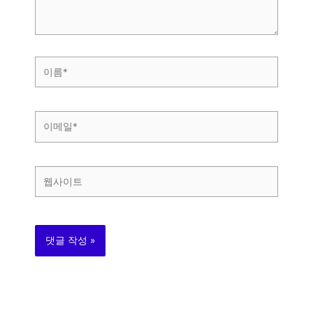
요...
이
름
*
이
메
일
*
웹
사
이
트