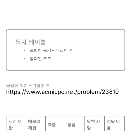
목차 테이블
골뱅이 찍기 – 뒤집힌 ㅋ
통과된 코드
골뱅이 찍기 – 뒤집힌 ㅋ
https://www.acmicpc.net/problem/23810
시간 제
메모리
맞힌 사
정답 비
제출
정답
한
제한
람
율