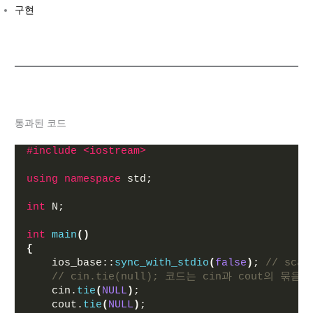
구현
통과된 코드
#include <iostream>
using
namespace
 std;
int
 N;
int
main
()
{
    ios_base::
sync_with_stdio
(
false
)
; 
// sc
// cin.tie(null); 코드는 cin과 cout의 묶
    cin.
tie
(
NULL
)
;
    cout.
tie
(
NULL
)
;