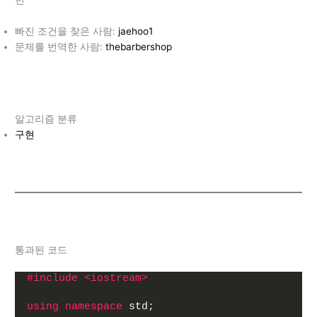
번
빠진 조건을 찾은 사람:
jaehoo1
문제를 번역한 사람:
thebarbershop
알고리즘 분류
구현
통과된 코드
#include <iostream>
using
namespace
 std;