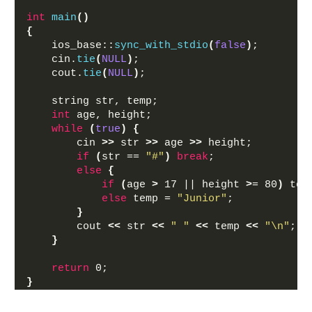
int
main
()
{
    ios_base::
sync_with_stdio
(
false
)
; 
    cin.
tie
(
NULL
)
;
    cout.
tie
(
NULL
)
;
    string str, temp;
int
 age, height;
while
(
true
)
{
        cin 
>>
 str 
>>
 age 
>>
 height;
if
(
str == 
"#"
)
break
;
else
{
if
(
age 
>
 17 || height 
>
= 80
)
 tem
else
 temp = 
"Junior"
;            
}
        cout 
<<
 str 
<<
" "
<<
 temp 
<<
"\n"
;
}
return
 0;
}