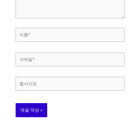
세
요...
이
름
*
이
메
일
*
웹
사
이
트