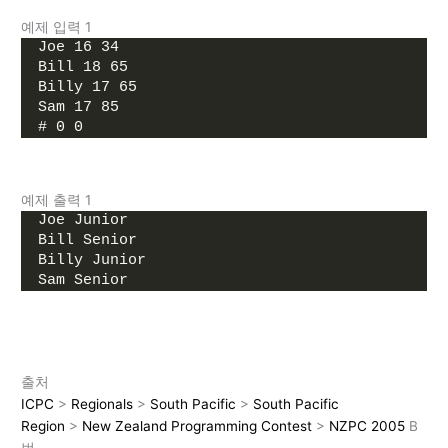
예제 입력 1
Joe 16 34
Bill 18 65
Billy 17 65
Sam 17 85
# 0 0
예제 출력 1
Joe Junior
Bill Senior
Billy Junior
Sam Senior
출처
ICPC
>
Regionals
>
South Pacific
>
South Pacific
Region
>
New Zealand Programming Contest
>
NZPC 2005
B