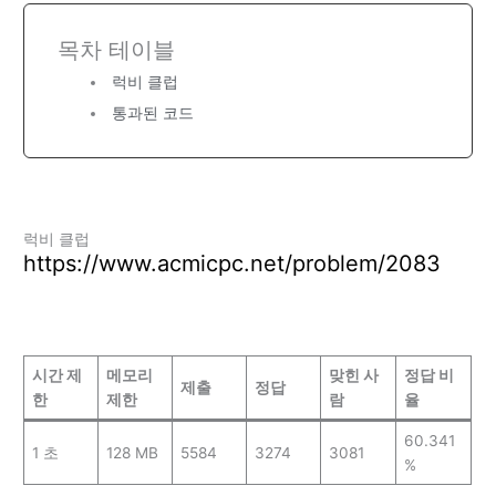
목차 테이블
럭비 클럽
통과된 코드
럭비 클럽
https://www.acmicpc.net/problem/2083
시간 제
메모리
맞힌 사
정답 비
제출
정답
한
제한
람
율
60.341
1 초
128 MB
5584
3274
3081
%