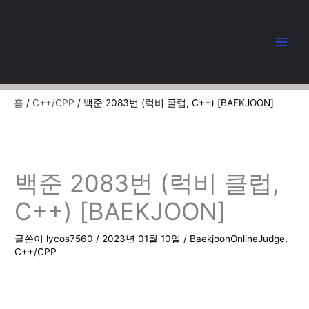
콘
텐
츠
로
건
너
뛰
홈
C++/CPP
백준 2083번 (럭비 클럽, C++) [BAEKJOON]
기
백준 2083번 (럭비 클럽,
C++) [BAEKJOON]
글쓴이
lycos7560
/
2023년 01월 10일
/
BaekjoonOnlineJudge
,
C++/CPP