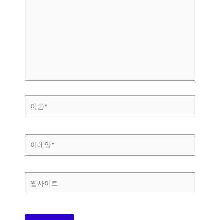
에
입
력
하
세
요...
이
름
*
이
메
일
*
웹
사
이
트