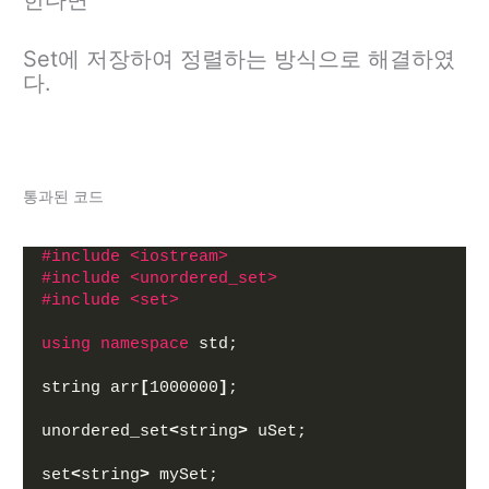
Set에 저장하여 정렬하는 방식으로 해결하였
다.
통과된 코드
#include <iostream>
#include <unordered_set>
#include <set>
using
namespace
 std;
string arr
[
1000000
]
;
unordered_set
<
string
>
 uSet;
set
<
string
>
 mySet;