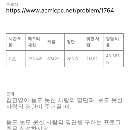
듣보잡
https://www.acmicpc.net/problem/1764
시간 제
메모리
맞힌 사
정답 비
제출
정답
한
제한
람
율
40.383
2 초
256 MB
67422
28319
21683
%
문제
김진영이 듣도 못한 사람의 명단과, 보도 못한
사람의 명단이 주어질 때,
듣도 보도 못한 사람의 명단을 구하는 프로그
램을 작성하시오.