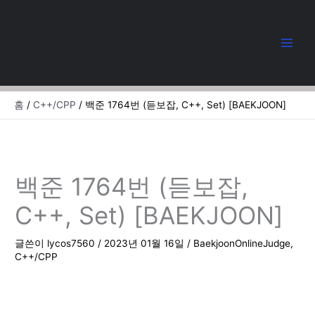
콘
텐
츠
로
건
너
뛰
홈
C++/CPP
백준 1764번 (듣보잡, C++, Set) [BAEKJOON]
기
백준 1764번 (듣보잡,
C++, Set) [BAEKJOON]
글쓴이
lycos7560
/
2023년 01월 16일
/
BaekjoonOnlineJudge
,
C++/CPP