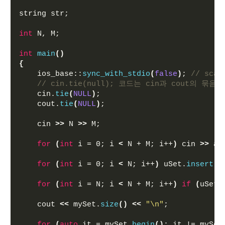
string str;
int
 N, M;
int
main
()
{
    ios_base::
sync_with_stdio
(
false
)
; 
// sc
// cin.tie(null); 코드는 cin과 cout의 묶
    cin.
tie
(
NULL
)
;
    cout.
tie
(
NULL
)
;
    cin 
>>
 N 
>>
 M;
for
(
int
 i = 0; i 
<
 N + M; i++
)
 cin 
>>
 ar
for
(
int
 i = 0; i 
<
 N; i++
)
 uSet.
insert
(
a
for
(
int
 i = N; i 
<
 N + M; i++
)
if
(
uSet.
    cout 
<<
 mySet.
size
()
<<
"\n"
;
for
(
auto
 it = mySet.
begin
()
; it != mySet