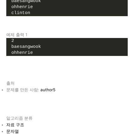
baesangwook
ohhenrie
clinton
예제 출력 1
2
baesangwook
ohhenrie
출처
문제를 만든 사람:
author5
알고리즘 분류
자료 구조
문자열