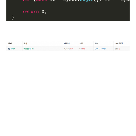
return
 0;
}