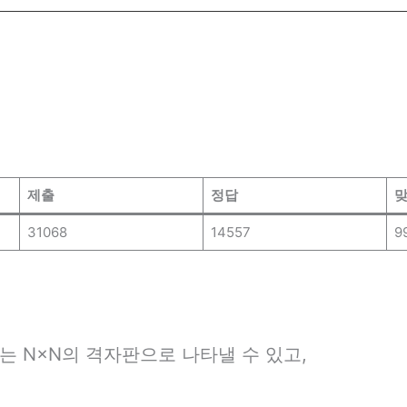
0
제출
정답
맞
31068
14557
9
는 N×N의 격자판으로 나타낼 수 있고,