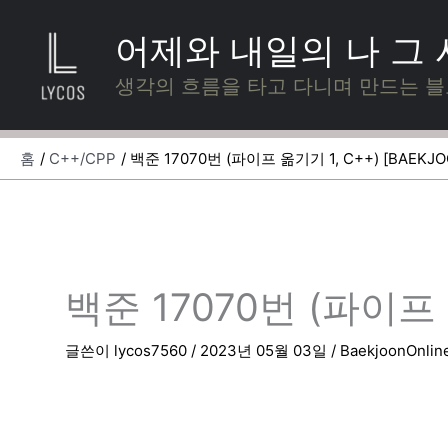
콘
텐
어제와 내일의 나 그
츠
로
생각의 흐름을 타고 다니며 만드는 
건
너
뛰
홈
C++/CPP
백준 17070번 (파이프 옮기기 1, C++) [BAEKJO
기
백준 17070번 (파이프 옮
글쓴이
lycos7560
/
2023년 05월 03일
/
BaekjoonOnlin