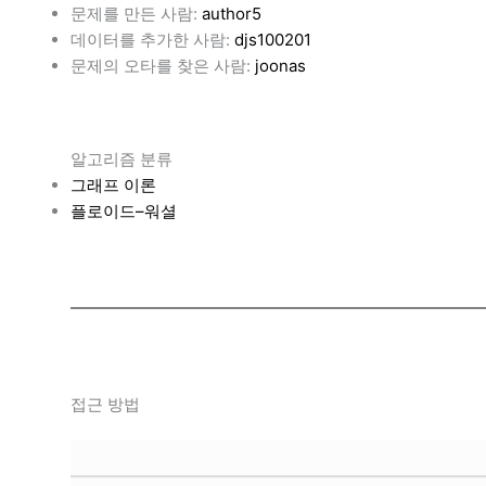
문제를 만든 사람:
author5
데이터를 추가한 사람:
djs100201
문제의 오타를 찾은 사람:
joonas
알고리즘 분류
그래프 이론
플로이드–워셜
접근 방법