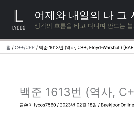
콘
텐
어제와 내일의 나 그
츠
로
생각의 흐름을 타고 다니며 만드는 
건
너
뛰
홈
C++/CPP
백준 1613번 (역사, C++, Floyd-Warshall) [BA
기
백준 1613번 (역사, C++,
글쓴이
lycos7560
/
2023년 02월 18일
/
BaekjoonOnlin