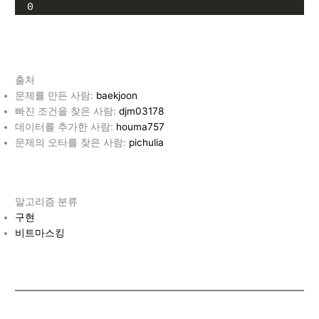
0
출처
문제를 만든 사람:
baekjoon
빠진 조건을 찾은 사람:
djm03178
데이터를 추가한 사람:
houma757
문제의 오타를 찾은 사람:
pichulia
알고리즘 분류
구현
비트마스킹