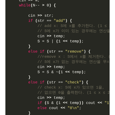
    cin 
>>
 N;
while
(
N-- 
>
 0
)
{
        cin 
>>
 str;
if
(
str == 
"add"
)
{
// add x: S에 x를 추가한다. (1 ≤ x ≤
// S에 x가 이미 있는 경우에는 연산을 
            cin 
>>
 temp;
            S = S | 
(
1 
<<
 temp
)
;
}
else
if
(
str == 
"remove"
)
{
//remove x : S에서 x를 제거한다. (1 
// S에 x가 없는 경우에는 연산을 무시한
            cin 
>>
 temp;
            S = S & ~
(
1 
<<
 temp
)
;
}
else
if
(
str == 
"check"
)
{
// check x: S에 x가 있으면 1을, 
// 없으면 0을 출력한다. (1 ≤ x ≤ 20)
            cin 
>>
 temp;
if
(
S & 
(
1 
<<
 temp
))
 cout 
<<
"1\n
else
 cout 
<<
"0\n"
;
}