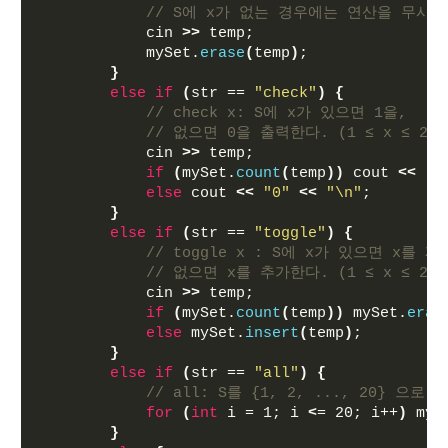
// S에 x가 없는 경우에는 연산을 무시한
            cin 
>>
 temp;
            mySet.
erase
(
temp
)
;
}
else
if
(
str == 
"check"
)
{
// check x: S에 x가 있으면 1을, 
// 없으면 0을 출력한다. (1 ≤ x ≤ 20)
            cin 
>>
 temp;
if
(
mySet.
count
(
temp
))
 cout 
<<
"1
else
 cout 
<<
"0"
<<
"\n"
;
}
else
if
(
str == 
"toggle"
)
{
// toggle x : S에 x가 있으면 x를 
// 없으면 x를 추가한다. (1 ≤ x ≤ 20)
            cin 
>>
 temp;
if
(
mySet.
count
(
temp
))
 mySet.
eras
else
 mySet.
insert
(
temp
)
;
}
else
if
(
str == 
"all"
)
{
// all: S를 {1, 2, ..., 20} 으로 
for
(
int
 i = 1; i 
<
= 20; i++
)
 myS
}