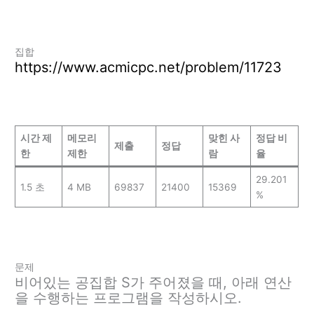
집합
https://www.acmicpc.net/problem/11723
시간 제
메모리
맞힌 사
정답 비
제출
정답
한
제한
람
율
29.201
1.5 초
4 MB
69837
21400
15369
%
문제
비어있는 공집합 S가 주어졌을 때, 아래 연산
을 수행하는 프로그램을 작성하시오.