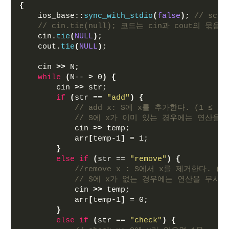
{
    ios_base::
sync_with_stdio
(
false
)
; 
// sc
// cin.tie(null); 코드는 cin과 cout의 묶
    cin.
tie
(
NULL
)
;
    cout.
tie
(
NULL
)
;
    cin 
>>
 N;
while
(
N-- 
>
 0
)
{
        cin 
>>
 str;
if
(
str == 
"add"
)
{
// add x: S에 x를 추가한다. (1 ≤ x ≤
// S에 x가 이미 있는 경우에는 연산을 
            cin 
>>
 temp;
            arr
[
temp-1
]
 = 1;
}
else
if
(
str == 
"remove"
)
{
//remove x : S에서 x를 제거한다. (1 
// S에 x가 없는 경우에는 연산을 무시한
            cin 
>>
 temp;
            arr
[
temp-1
]
 = 0;
}
else
if
(
str == 
"check"
)
{