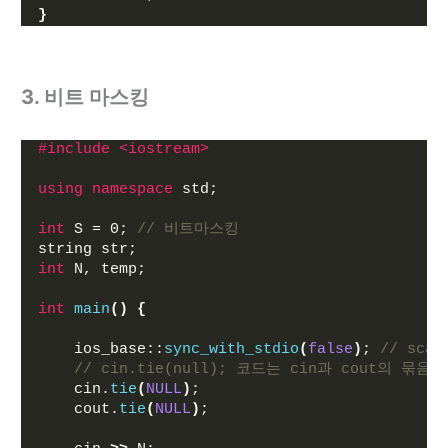
}
3. 비트 마스킹
#include <iostream>
using
namespace
 std;
int
 S = 0; 
// 비트마스킹
string str;
int
 N, temp;
int
main
()
{
    ios_base::
sync_with_stdio
(
false
)
; 
// sc
// cin.tie(null); 코드는 cin과 cout의 묶
    cin.
tie
(
NULL
)
;
    cout.
tie
(
NULL
)
;