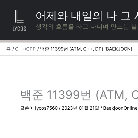
콘
텐
어제와 내일의 나 그
츠
로
생각의 흐름을 타고 다니며 만드는 
건
너
뛰
홈
C++/CPP
백준 11399번 (ATM, C++, DP) [BAEKJOON]
기
백준 11399번 (ATM, C
글쓴이
lycos7560
/
2023년 01월 21일
/
BaekjoonOnlin