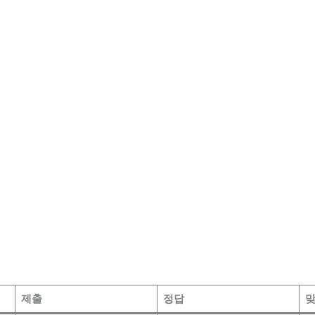
제출
정답
맞