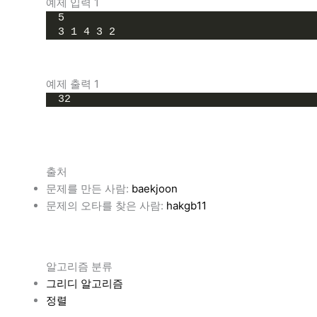
예제 입력 1
5
3 1 4 3 2
예제 출력 1
32
출처
문제를 만든 사람:
baekjoon
문제의 오타를 찾은 사람:
hakgb11
알고리즘 분류
그리디 알고리즘
정렬