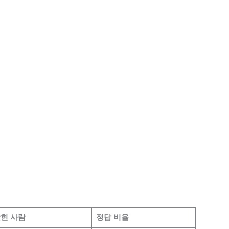
힌 사람
정답 비율