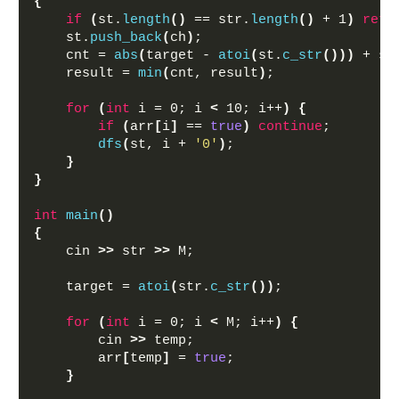
{
if
(
st.
length
()
 == str.
length
()
 + 1
)
retu
    st.
push_back
(
ch
)
;
    cnt = 
abs
(
target - 
atoi
(
st.
c_str
()))
 + st
    result = 
min
(
cnt, result
)
;
for
(
int
 i = 0; i 
<
 10; i++
)
{
if
(
arr
[
i
]
 == 
true
)
continue
;
dfs
(
st, i + 
'0'
)
;
}
}
int
main
()
{
    cin 
>>
 str 
>>
 M;
    target = 
atoi
(
str.
c_str
())
;
for
(
int
 i = 0; i 
<
 M; i++
)
{
        cin 
>>
 temp;
        arr
[
temp
]
 = 
true
;
}