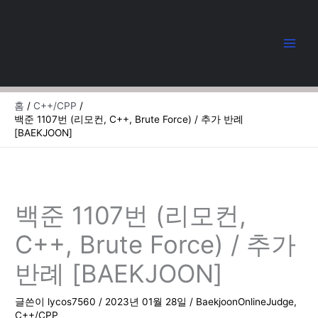
콘
텐
츠
로
건
너
뛰
홈
C++/CPP
기
백준 1107번 (리모컨, C++, Brute Force) / 추가 반례
[BAEKJOON]
백준 1107번 (리모컨,
C++, Brute Force) / 추가
반례 [BAEKJOON]
글쓴이
lycos7560
/
2023년 01월 28일
/
BaekjoonOnlineJudge
,
C++/CPP