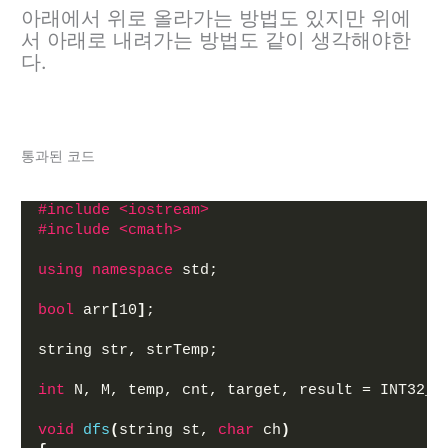
아래에서 위로 올라가는 방법도 있지만 위에
서 아래로 내려가는 방법도 같이 생각해야한
다.
통과된 코드
#include <iostream>
#include <cmath>
using
namespace
 std;
bool
 arr
[
10
]
;
string str, strTemp;
int
 N, M, temp, cnt, target, result = INT32_M
void
dfs
(
string st, 
char
 ch
)