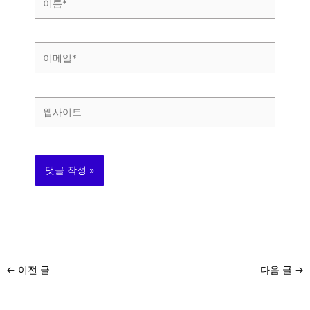
름
*
이
메
일
*
웹
사
이
트
←
이전 글
다음 글
→