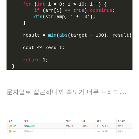
for
(
int
 i = 0; i 
<
 10; i++
)
{
if
(
arr
[
i
]
 == 
true
)
continue
;
dfs
(
strTemp, i + 
'0'
)
;
}
    result = 
min
(
abs
(
target - 100
)
, result
)
;
    cout 
<<
 result;
return
 0;
}
문자열로 접근하니까 속도가 너무 느리다….