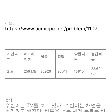
리모컨
https://www.acmicpc.net/problem/1107
시간 제
메모리
맞힌 사
정답 비
제출
정답
한
제한
람
율
22.624
2 초
256 MB
82926
20011
13910
%
문제
수빈이는 TV를 보고 있다. 수빈이는 채널을
돌리려고 했지만, 버튼을 너무 세게 누르는 바