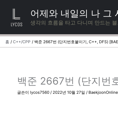
콘
텐
어제와 내일의 나 그
츠
로
생각의 흐름을 타고 다니며 만드는 
건
너
뛰
홈
C++/CPP
백준 2667번 (단지번호붙이기, C++, DFS) [BAE
기
백준 2667번 (단지번호붙
글쓴이
lycos7560
/
2022년 10월 27일
/
BaekjoonOnlin