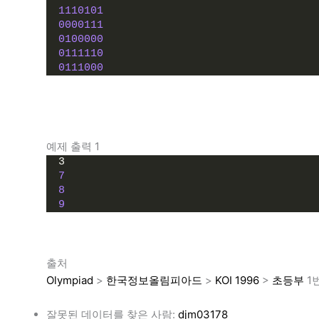
1110101
0000111
0100000
0111110
0111000
예제 출력 1
3
7
8
9
출처
Olympiad
>
한국정보올림피아드
>
KOI 1996
>
초등부
1
잘못된 데이터를 찾은 사람:
djm03178