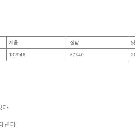
제출
정답
맞
132948
57549
3
있다.
나타낸다.