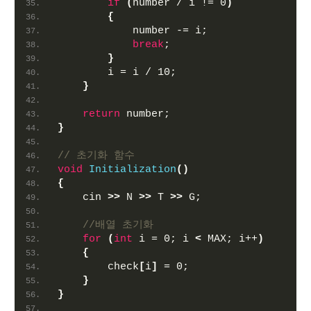
if
(
number / i != 0
)
{
            number -= i;
break
;
}
        i = i / 10;
}
return
 number;
}
// 초기화 함수
void
Initialization
()
{
    cin 
>>
 N 
>>
 T 
>>
 G;
//배열 초기화
for
(
int
 i = 0; i 
<
 MAX; i++
)
{
        check
[
i
]
 = 0;
}
}