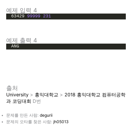
예제 입력 4
63429 
99999
231
예제 출력 4
ANG
출처
University
>
홍익대학교
>
2018 홍익대학교 컴퓨터공학
과 코딩대회
D번
문제를 만든 사람:
degurii
문제의 오타를 찾은 사람:
jh05013