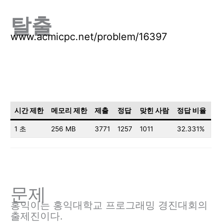
탈출
www.acmicpc.net/problem/16397
시간 제한
메모리 제한
제출
정답
맞힌 사람
정답 비율
1 초
256 MB
3771
1257
1011
32.331%
문제
홍익이는 홍익대학교 프로그래밍 경진대회의
출제진이다.