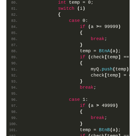
int
 temp = 0;
switch
(
i
)
{
case
 0:
if
(
a 
>
= 99999
)
{
break
;
}
                    temp = 
BtnA
(
a
)
;
if
(
check
[
temp
]
 == 0
{
                        myQ.
push
(
temp
)
;
                        check
[
temp
]
 = ch
}
break
;
case
 1:
if
(
a 
>
 49999
)
{
break
;
}
                    temp = 
BtnB
(
a
)
;