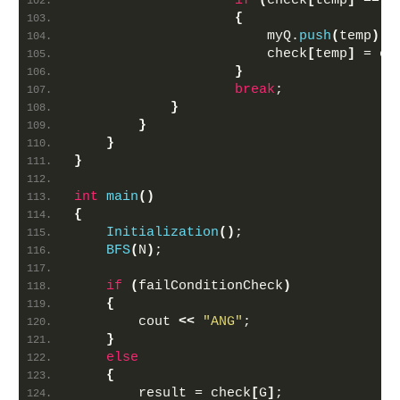
if
(
check
[
temp
]
 == 0
{
                        myQ.
push
(
temp
)
;
                        check
[
temp
]
 = ch
}
break
;
}
}
}
}
int
main
()
{
Initialization
()
;
BFS
(
N
)
;
if
(
failConditionCheck
)
{
        cout 
<<
"ANG"
;
}
else
{
        result = check
[
G
]
;