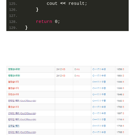
        cout 
<<
 result;
}
return
 0;
}