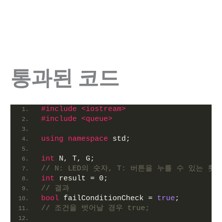
통과된 코드
#include <iostream>
#include <queue>
using
namespace
 std;
int
 N, T, G;
// N: LED의 숫자, T: 버튼을 누를 수 있는 횟
int
 result = 0;
// 결과
bool
 failConditionCheck = 
true
;
// 조건을 벗어날 경우 true;