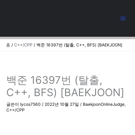
콘
텐
츠
로
건
너
뛰
홈
C++/CPP
백준 16397번 (탈출, C++, BFS) [BAEKJOON]
기
백준 16397번 (탈출,
C++, BFS) [BAEKJOON]
글쓴이
lycos7560
/
2022년 10월 27일
/
BaekjoonOnlineJudge
,
C++/CPP