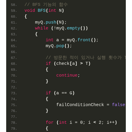
// BFS 기능의 함수
void
BFS
(
int
 N
)
{
    myQ.
push
(
N
)
;
while
(
!myQ.
empty
())
{
int
 a = myQ.
front
()
;
        myQ.
pop
()
;
// 방문한 적이 있거나 실행 횟수가 T
if
(
check
[
a
]
>
 T
)
{
continue
;
}
if
(
a == G
)
{
            failConditionCheck = 
false
;
}
for
(
int
 i = 0; i 
<
 2; i++
)
{