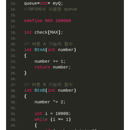
queue
<
int
>
 myQ;
//BFS에서 사용한 queue
#define MAX 100000
int
 check
[
MAX
]
;
// 버튼 A 기능의 함수
int
BtnA
(
int
 number
)
{
    number += 1;
return
 number;
}
// 버튼 B 기능의 함수
int
BtnB
(
int
 number
)
{
    number *= 2;
int
 i = 10000;
while
(
i 
>
= 1
)
{