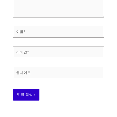
세
요...
이
름
*
이
메
일
*
웹
사
이
트