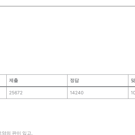
제출
정답
맞
25672
14240
1
모양의 판이 있고,