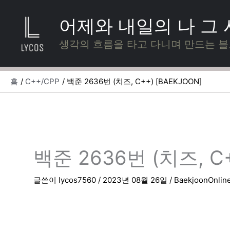
콘
텐
어제와 내일의 나 그
츠
로
생각의 흐름을 타고 다니며 만드는 
건
너
뛰
홈
C++/CPP
백준 2636번 (치즈, C++) [BAEKJOON]
기
백준 2636번 (치즈, C+
글쓴이
lycos7560
/
2023년 08월 26일
/
BaekjoonOnlin