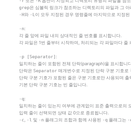
또는
옵션이 지정되고 디렉토리 유형의 파일을 참조하
-r
-R
은 심볼릭 링크가 참조하는 디렉토리의 파일과 그 아
grep
와
이 모두 지정된 경우 명령줄에 마지막으로 지정된
-H
-L
:
-n
각 줄 앞에 파일 내의 상대적인 줄 번호를 표시합니다.
각 파일은 1번 줄부터 시작하며, 처리되는 각 파일마다 줄
:
-p [Separator]
일치하는 줄이 포함된 전체 단락(paragraph)을 표시합니다
단락은
매개변수로 지정된 단락 구분 기호로 
Separator
단락 구분 기호가 포함된 줄은 구분 기호로만 사용되며 출
기본 단락 구분 기호는 빈 줄입니다.
:
-q
일치하는 줄이 있는지 여부에 관계없이 표준 출력으로의 
입력 줄이 선택되면 상태 값 0으로 종료됩니다.
,
및
플래그의 조합과 함께 사용된
플래그는
-c
-l
-n
-q
-