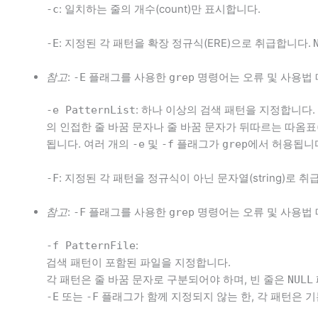
: 일치하는 줄의 개수(count)만 표시합니다.
-c
: 지정된 각 패턴을 확장 정규식(ERE)으로 취급합니다.
-E
참고
:
플래그를 사용한
명령어는 오류 및 사용법
-E
grep
: 하나 이상의 검색 패턴을 지정합니다
-e PatternList
의 인접한 줄 바꿈 문자나 줄 바꿈 문자가 뒤따르는 따옴표
됩니다. 여러 개의
및
플래그가
에서 허용됩니다
-e
-f
grep
: 지정된 각 패턴을 정규식이 아닌 문자열(string)로 
-F
참고
:
플래그를 사용한
명령어는 오류 및 사용법
-F
grep
:
-f PatternFile
검색 패턴이 포함된 파일을 지정합니다.
각 패턴은 줄 바꿈 문자로 구분되어야 하며, 빈 줄은
NULL
또는
플래그가 함께 지정되지 않는 한, 각 패턴은 기
-E
-F