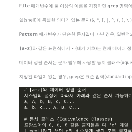
매개변수에 둘 이상의 이름을 지정하면
명령어
File
grep
쉘(shell)에 특별한 의미가 있는 문자(
,
,
,
,
,
,
,
$
*
[
|
^
(
)
\
매개변수가 단순한 문자열이 아닌 경우, 일반적으로
Pattern
와 같은 표현식에서
(빼기 기호)는 현재 데이터 정렬 
[a-z]
-
데이터 정렬 순서는 문자 범위에 사용할 동치 클래스(equival
지정된 파일이 없는 경우,
은 표준 입력(standard i
grep
# [a-z]와 데이터 정렬 순서
시스템의 설정에 따라서 아래와 같은 순서 가능하다
a, A, b, B, c, C...
a, b, c... A, B, C...
# 동치 클래스 (Equivalence Classes)
프랑스어의 é, è, ê 같은 글자들은 다 'e' 계열
[[=e=]]라고 쓰면 e와 비슷하게 생긴 모든 글