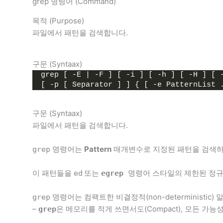
grep 명령어 (Command)
목적 (Purpose)
파일에서 패턴을 검색합니다.
구문 (Syntaax)
grep [ -E | -F ] [ -i ] [ -h ] [ -H ] [ 
[ -p [ Separator ] ] { [ -e PatternList 
구문 (Syntaax)
파일에서 패턴을 검색합니다.
명령어는
Pattern
매개변수로 지정된 패턴을 검색하고, 
grep
이 패턴들을
또는
명령어 스타일의 제한된 정규(reg
ed
egrep
명령어는 컴팩트한 비결정적(non-deterministic
grep
–
은 메모리를 적게 쓰면서도(Compact), 모든 가능
grep