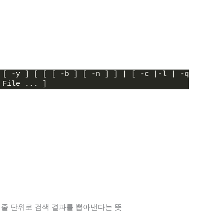
 [ -y ] [ [ [ -b ] [ -n ] ] | [ -c |-l | -q ] ] 
 File ... ]
하여 줄 단위로 검색 결과를 뽑아낸다는 뜻