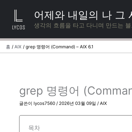
콘
텐
어제와 내일의 나 그
츠
로
생각의 흐름을 타고 다니며 만드는 
건
너
뛰
홈
AIX
grep 명령어 (Command) – AIX 6.1
기
grep 명령어 (Command)
글쓴이
lycos7560
/
2026년 03월 09일
/
AIX
목차