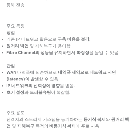
통해 전송
주요 특징
장점
기존 IP 네트워크 활용으로
구축 비용을 절감
.
원거리 백업
및 재해복구가 용이함.
Fibre Channel의 성능을 유지
하면서
확장성
을 높일 수 있음.
단점
WAN
대역폭에 의존하므로
대역폭 제약으로 네트워크 지연
(latency)이 발생
할 수 있음.
IP 네트워크의 신뢰성에 영향
을 받음.
초기 설정
과
트러블슈팅
이 복잡함.
주요 용도
원격지의 스토리지 시스템을 동기화하는
동기식 복제
와
원거리 백
업
및
재해복구
목적의
비동기식 복제
에 주로 사용