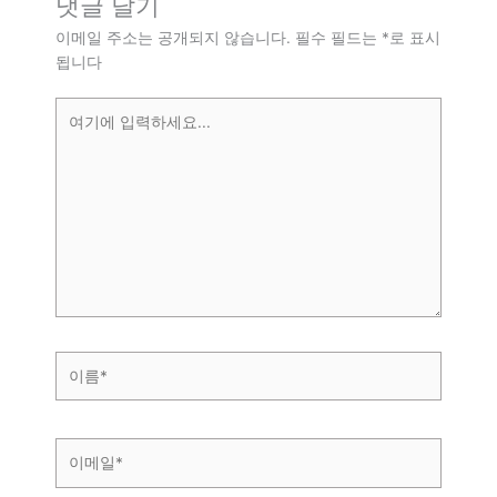
댓글 달기
이메일 주소는 공개되지 않습니다.
필수 필드는
*
로 표시
됩니다
여
기
에
입
력
하
세
요...
이
름
*
이
메