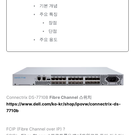
기본 개념
주요 특징
장점
단점
주요 용도
Connectrix DS-7710B
Fibre Channel 스위치
https://www.dell.com/ko-kr/shop/ipovw/connectrix-ds-
7710b
FCIP (Fibre Channel over IP) ?